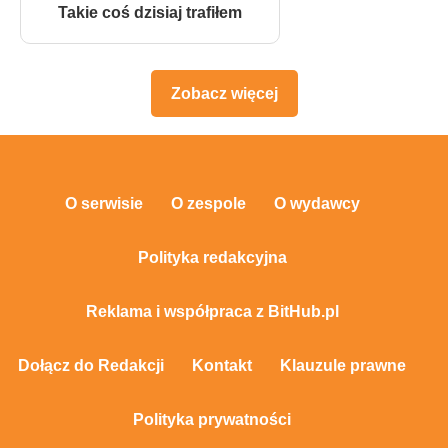
Takie coś dzisiaj trafiłem
Zobacz więcej
O serwisie
O zespole
O wydawcy
Polityka redakcyjna
Reklama i współpraca z BitHub.pl
Dołącz do Redakcji
Kontakt
Klauzule prawne
Polityka prywatności