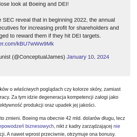
lose look at Boeing and DEI!
he SEC reveal that in beginning 2022, the annual
tives for increasing profit for shareholders and
ged to reward them if they hit DEI targets.
itter.com/kBU7wWw9Mk
unist (@ConceptualJames)
January 10, 2024
ików o
właściwych
poglądach czy kolorze skóry, zamiast
pracy. Za tym idzie degeneracja kompetencji załogi jako
ektywność produkcji oraz upadek jej jakości.
 to zmieni. Boeing ma obecnie 42 mld. dolarów długu, lecz
epowodzeń biznesowych
, nikt z kadry zarządzającej
nie
i. A nawet wprost przeciwnie, otrzymuje ona bonusy.