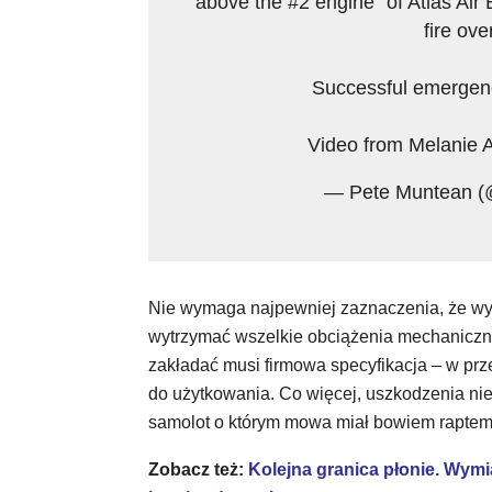
above the #2 engine” of Atlas Air 
fire ov
Successful emergenc
Video from Melanie 
— Pete Muntean 
Nie wymaga najpewniej zaznaczenia, że wyr
wytrzymać wszelkie obciążenia mechaniczne
zakładać musi firmowa specyfikacja – w p
do użytkowania. Co więcej, uszkodzenia ni
samolot o którym mowa miał bowiem raptem 
Zobacz też:
Kolejna granica płonie. Wym