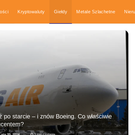
ości
Kryptowaluty
Giełdy
Metale Szlachetne
Nier
arka
Poradniki
ż po starcie – i znów Boeing. Co właściwie
ducentem?
a
sty 20, 2024
3 min czytania