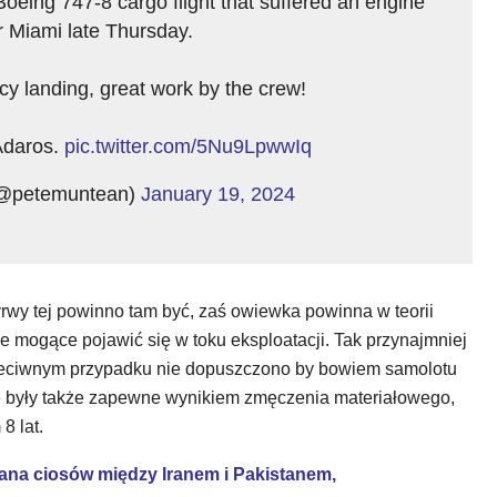
Boeing 747-8 cargo flight that suffered an engine
er Miami late Thursday.
y landing, great work by the crew!
Adaros.
pic.twitter.com/5Nu9LpwwIq
(@petemuntean)
January 19, 2024
wy tej powinno tam być, zaś owiewka powinna w teorii
 mogące pojawić się w toku eksploatacji. Tak przynajmniej
rzeciwnym przypadku nie dopuszczono by bowiem samolotu
e były także zapewne wynikiem zmęczenia materiałowego,
8 lat.
iana ciosów między Iranem i Pakistanem,