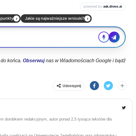
ł do końca.
Obserwuj
nas w Wiadomościach Google i bądź
Udostępnij
żym dorobkiem redakcyjnym, autor ponad 2,5 tysiąca tekstów dla
udia cywilizacji na Uniwersytecie Jagiellońskim oraz informatykę i