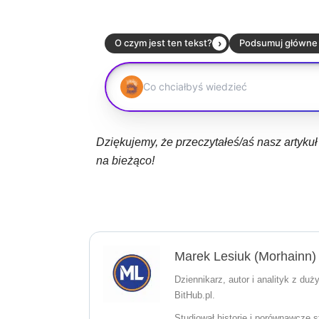
Dziękujemy, że przeczytałeś/aś nasz artyku
na bieżąco!
Marek Lesiuk (Morhainn)
Dziennikarz, autor i analityk z du
BitHub.pl.
Studiował historię i porównawcze st