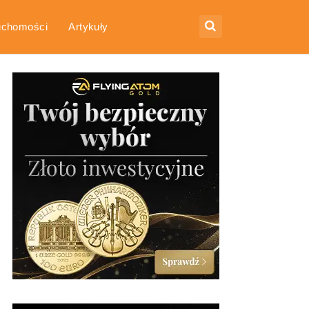
uchomości
Artykuły