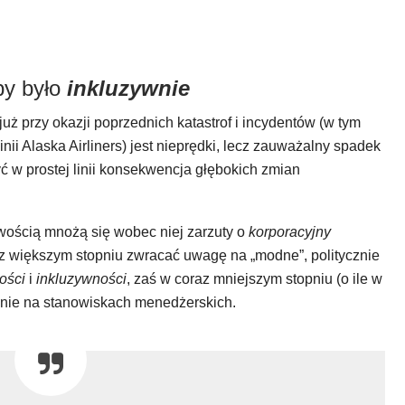
by było
inkluzywnie
 już przy okazji poprzednich katastrof i incydentów (w tym
inii Alaska Airliners) jest nieprędki, lecz zauważalny spadek
ć w prostej linii konsekwencja głębokich zmian
iwością mnożą się wobec niej zarzuty o
korporacyjny
z większym stopniu zwracać uwagę na „modne”, politycznie
ości
i
inkluzywności
, zaś w coraz mniejszym stopniu (o ile w
lnie na stanowiskach menedżerskich.