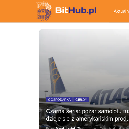
Aktualn
Gospod
GOSPODARKA
GIEŁDY
Czarna seria: pożar samolotu tu
dzieje się z amerykańskim pro
Ostatnia aktualizacj
Przez
Marek Lesiuk (Morhainn)