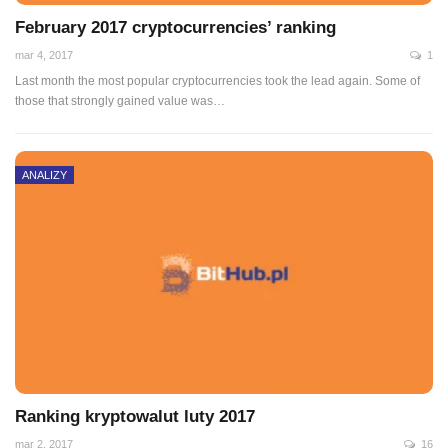
February 2017 cryptocurrencies’ ranking
mar 4, 2017
1
Last month the most popular cryptocurrencies took the lead again. Some of
those that strongly gained value was…
ANALIZY
Ranking kryptowalut luty 2017
mar 2, 2017
16