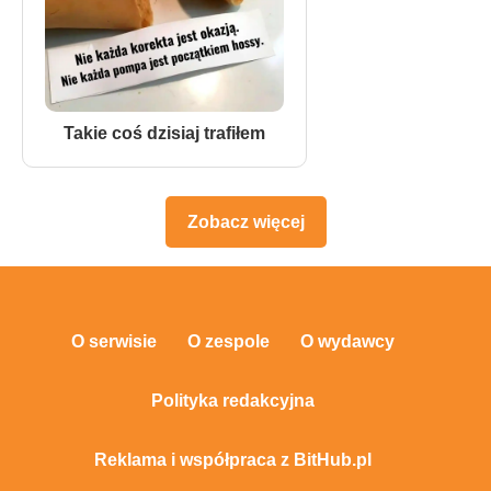
Takie coś dzisiaj trafiłem
Zobacz więcej
O serwisie
O zespole
O wydawcy
Polityka redakcyjna
Reklama i współpraca z BitHub.pl