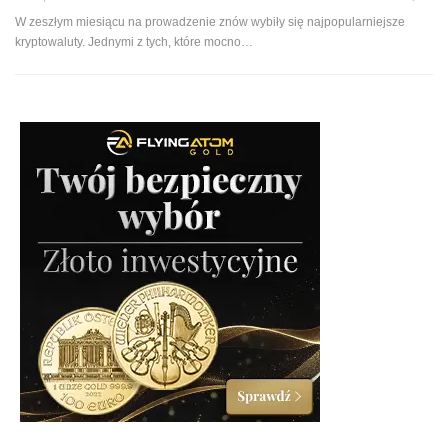
W zeszłym miesiącu na prowadzenie znów wybiły się najpopularniejsze
kryptowaluty. Jednymi z tych, które mocno…