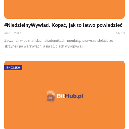
#NiedzielnyWywiad. Kopać, jak to łatwo powiedzieć
mar 5, 2017
13
Zaczynali w poznańskich akademikach, montując pierwsze stelaże ze
skrzynek po warzywach, a na studiach wykopywali…
ENGLISH