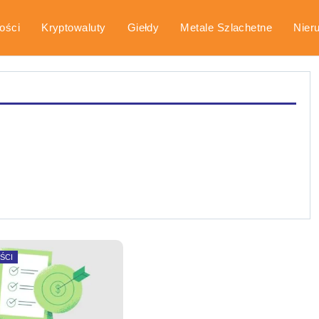
ości
Kryptowaluty
Giełdy
Metale Szlachetne
Nier
arka
Poradniki
ŚCI