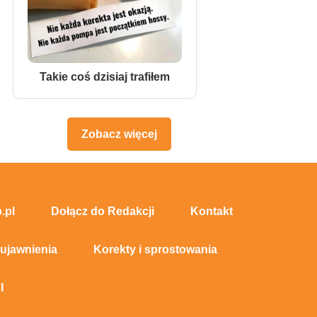
Takie coś dzisiaj trafiłem
Zobacz więcej
.pl
Dołącz do Redakcji
Kontakt
 ujawnienia
Korekty i sprostowania
I