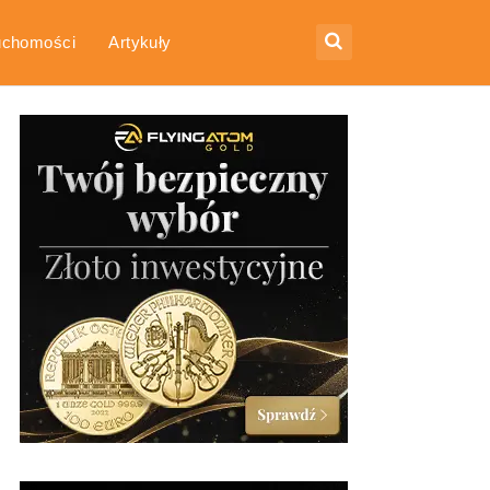
uchomości
Artykuły