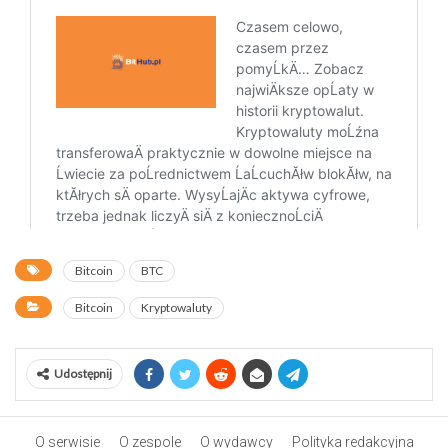
Bitcoin
BTC
Bitcoin
Kryptowaluty
Udostępnij
O serwisie
O zespole
O wydawcy
Polityka redakcyjna