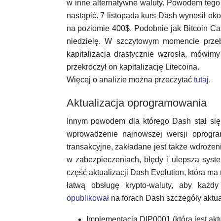
w inne alternatywne waluty. Powodem tego 
nastąpić. 7 listopada kurs Dash wynosił oko
na poziomie 400$. Podobnie jak Bitcoin C
niedzielę. W szczytowym momencie przeb
kapitalizacja drastycznie wzrosła, mówim
przekroczył on kapitalizację Litecoina.
Więcej o analizie można przeczytać
tutaj.
Aktualizacja oprogramowania
Innym powodem dla którego Dash stał się 
wprowadzenie najnowszej wersji oprogram
transakcyjne, zakładane jest także wdrożen
w zabezpieczeniach, błędy i ulepsza syste
część aktualizacji Dash Evolution, która ma
łatwą obsługę krypto-waluty, aby każd
opublikował
na forach Dash szczegóły aktual
Implementacja DIP0001 (która jest akt