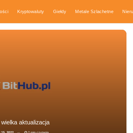
ości
Kryptowaluty
Giełdy
Metale Szlachetne
Nier
arka
Poradniki
wielka aktualizacja
 15, 2022
2 min czytania