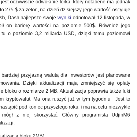
jest oczywiście odwołanie forka, który notabene ma jednak
ło 275 $ za żeton, na dzień dzisiejszy jego wartość oscyluje
ash, Dash najlepsze swoje
wyniki
odnotował 12 listopada, w
ił on barierę wartości na poziomie 500$. Również jego
y tu o poziomie 3,2 miliarda USD, dzięki temu poziomowi
bardziej przyjazną walutą dla inwestorów jest planowane
owania. Dzięki aktualizacji mają zmniejszyć się opłaty
ie bloku o rozmiarze 2 MB. Aktualizacja poprawia także luki
m kryptowalut. Ma ona ruszyć już w tym tygodniu. Jest to
 nastąpić pod koniec przyszłego roku, i ma na celu niezwykle
y mógł z niej skorzystać. Główny programista UdjinM6
izacji:
ualizacją bloku 2MB);