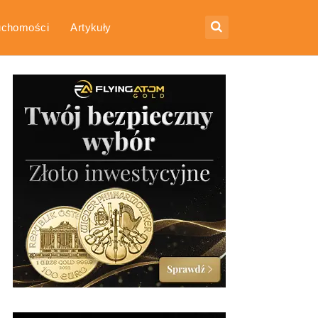
uchomości
Artykuły