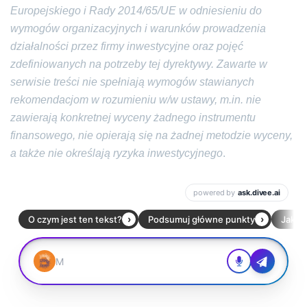
Europejskiego i Rady 2014/65/UE w odniesieniu do
wymogów organizacyjnych i warunków prowadzenia
działalności przez firmy inwestycyjne oraz pojęć
zdefiniowanych na potrzeby tej dyrektywy. Zawarte w
serwisie treści nie spełniają wymogów stawianych
rekomendacjom w rozumieniu w/w ustawy, m.in. nie
zawierają konkretnej wyceny żadnego instrumentu
finansowego, nie opierają się na żadnej metodzie wyceny,
a także nie określają ryzyka inwestycyjnego
.