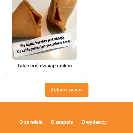
Takie coś dzisiaj trafiłem
Zobacz więcej
O serwisie
O zespole
O wydawcy