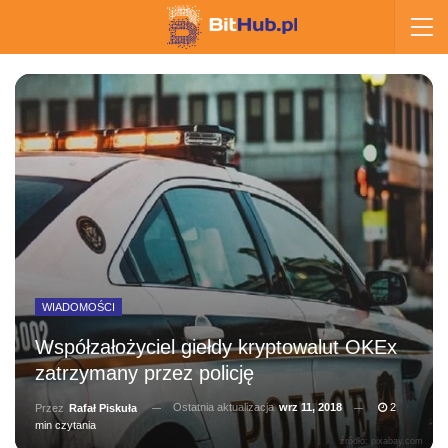
WIADOMOŚCI
Współzałożyciel giełdy kryptowalut OKEx
zatrzymany przez policję
Ostatnia aktualizacja
wrz 11, 2018
2
Przez
Rafał Piskuła
min czytania
źródło: pixabay.com