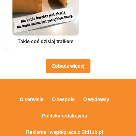
Takie coś dzisiaj trafiłem
Zobacz więcej
O serwisie
O zespole
O wydawcy
Polityka redakcyjna
Reklama i współpraca z BitHub.pl