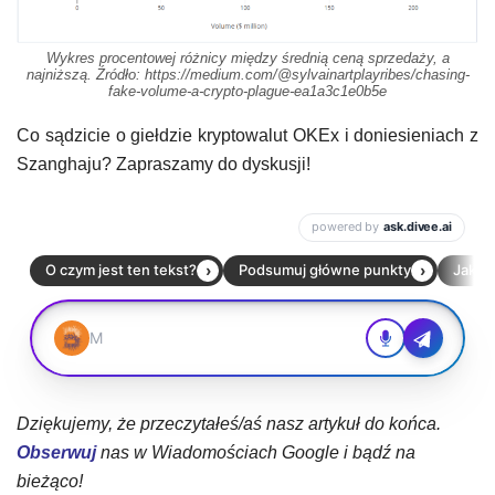
Wykres procentowej różnicy między średnią ceną sprzedaży, a
najniższą. Źródło: https://medium.com/@sylvainartplayribes/chasing-
fake-volume-a-crypto-plague-ea1a3c1e0b5e
Co sądzicie o giełdzie kryptowalut OKEx i doniesieniach z
Szanghaju? Zapraszamy do dyskusji!
Dziękujemy, że przeczytałeś/aś nasz artykuł do końca.
Obserwuj
nas w Wiadomościach Google i bądź na
bieżąco!