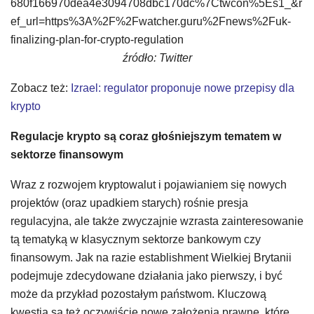
680f166970dea4e3094708dbc170dc%7Ctwcon%5Es1_&r
ef_url=https%3A%2F%2Fwatcher.guru%2Fnews%2Fuk-
finalizing-plan-for-crypto-regulation
źródło: Twitter
Zobacz też:
Izrael: regulator proponuje nowe przepisy dla
krypto
Regulacje krypto są coraz głośniejszym tematem w
sektorze finansowym
Wraz z rozwojem kryptowalut i pojawianiem się nowych
projektów (oraz upadkiem starych) rośnie presja
regulacyjna, ale także zwyczajnie wzrasta zainteresowanie
tą tematyką w klasycznym sektorze bankowym czy
finansowym. Jak na razie establishment Wielkiej Brytanii
podejmuje zdecydowane działania jako pierwszy, i być
może da przykład pozostałym państwom. Kluczową
kwestią są też oczywiście nowe założenia prawne, które