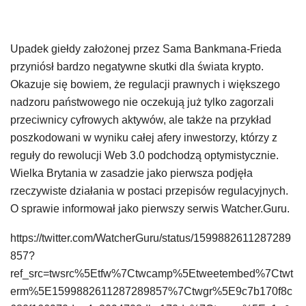
Upadek giełdy założonej przez Sama Bankmana-Frieda
przyniósł bardzo negatywne skutki dla świata krypto.
Okazuje się bowiem, że regulacji prawnych i większego
nadzoru państwowego nie oczekują już tylko zagorzali
przeciwnicy cyfrowych aktywów, ale także na przykład
poszkodowani w wyniku całej afery inwestorzy, którzy z
reguły do rewolucji Web 3.0 podchodzą optymistycznie.
Wielka Brytania w zasadzie jako pierwsza podjęła
rzeczywiste działania w postaci przepisów regulacyjnych.
O sprawie informował jako pierwszy serwis Watcher.Guru.
https://twitter.com/WatcherGuru/status/1599882611287289
857?
ref_src=twsrc%5Etfw%7Ctwcamp%5Etweetembed%7Ctwt
erm%5E1599882611287289857%7Ctwgr%5E9c7b170f8c