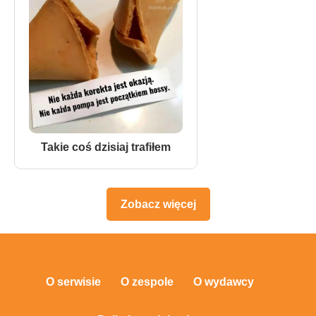
Takie coś dzisiaj trafiłem
Zobacz więcej
O serwisie
O zespole
O wydawcy