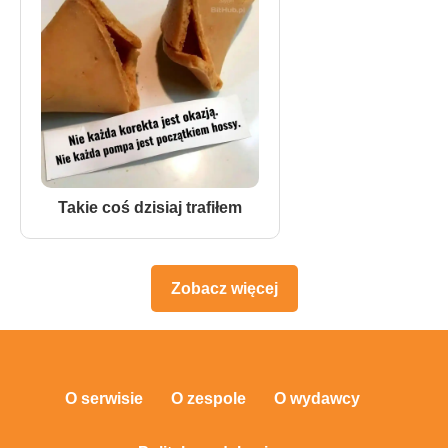
Takie coś dzisiaj trafiłem
Zobacz więcej
O serwisie
O zespole
O wydawcy