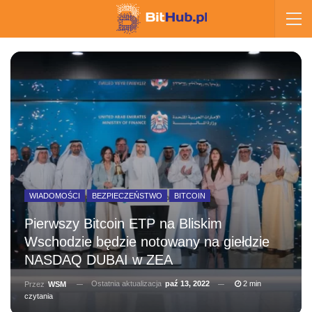
WIADOMOŚCI
BEZPIECZEŃSTWO
BITCOIN
Pierwszy Bitcoin ETP na Bliskim
Wschodzie będzie notowany na giełdzie
NASDAQ DUBAI w ZEA
Ostatnia aktualizacja
paź 13, 2022
2 min
Przez
WSM
czytania