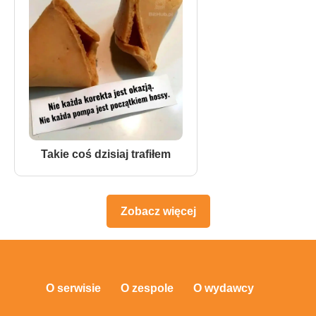
Takie coś dzisiaj trafiłem
Zobacz więcej
O serwisie
O zespole
O wydawcy