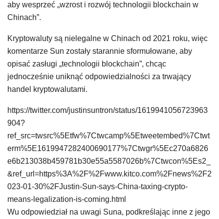
aby wesprzeć „wzrost i rozwój technologii blockchain w
Chinach”.
Kryptowaluty są nielegalne w Chinach od 2021 roku, więc
komentarze Sun zostały starannie sformułowane, aby
opisać zasługi „technologii blockchain”, chcąc
jednocześnie uniknąć odpowiedzialności za trwający
handel kryptowalutami.
https://twitter.com/justinsuntron/status/1619941056723963
904?
ref_src=twsrc%5Etfw%7Ctwcamp%5Etweetembed%7Ctwt
erm%5E1619947282400690177%7Ctwgr%5Ec270a6826
e6b213038b459781b30e55a5587026b%7Ctwcon%5Es2_
&ref_url=https%3A%2F%2Fwww.kitco.com%2Fnews%2F2
023-01-30%2FJustin-Sun-says-China-taxing-crypto-
means-legalization-is-coming.html
Wu odpowiedział na uwagi Suna, podkreślając inne z jego