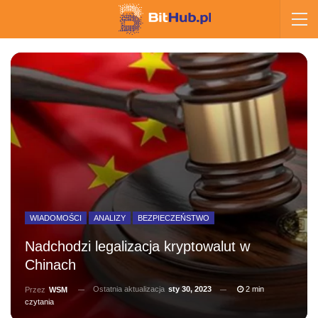
WIADOMOŚCI
ANALIZY
BEZPIECZEŃSTWO
Nadchodzi legalizacja kryptowalut w
Chinach
Ostatnia aktualizacja
sty 30, 2023
2 min
Przez
WSM
czytania