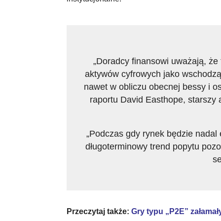
„Doradcy finansowi uważają, że
aktywów cyfrowych jako wschodząc
nawet w obliczu obecnej bessy i o
raportu David Easthope, starszy a
„Podczas gdy rynek będzie nadal 
długoterminowy trend popytu poz
se
Przeczytaj także:
Gry typu „P2E” załamały 