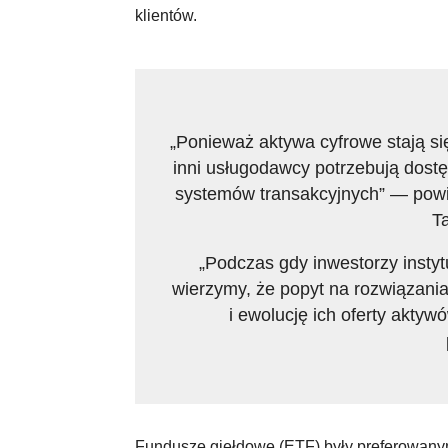
klientów.
„Ponieważ aktywa cyfrowe stają si
inni usługodawcy potrzebują dos
systemów transakcyjnych” — powied
Ta
„Podczas gdy inwestorzy instyt
wierzymy, że popyt na rozwiązania
i ewolucję ich oferty aktyw
Fundusze giełdowe (ETF) były preferowanym