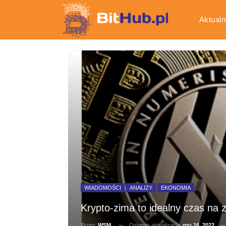
Aktualn
Gospod
WIADOMOŚCI
ANALIZY
EKONOMIA
Krypto-zima to idealny czas na 
Ostatnia aktualizacja
gru 16, 2022
Przez
WSM