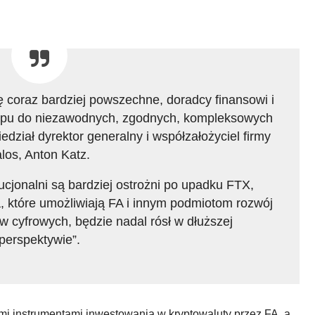
ę coraz bardziej powszechne, doradcy finansowi i
tępu do niezawodnych, zgodnych, kompleksowych
ział dyrektor generalny i współzałożyciel firmy
los, Anton Katz.
ucjonalni są bardziej ostrożni po upadku FTX,
, które umożliwiają FA i innym podmiotom rozwój
ów cyfrowych, będzie nadal rósł w dłuższej
perspektywie”.
i instrumentami inwestowania w kryptowaluty przez FA, a