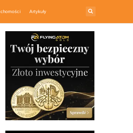
uchomości
Artykuły