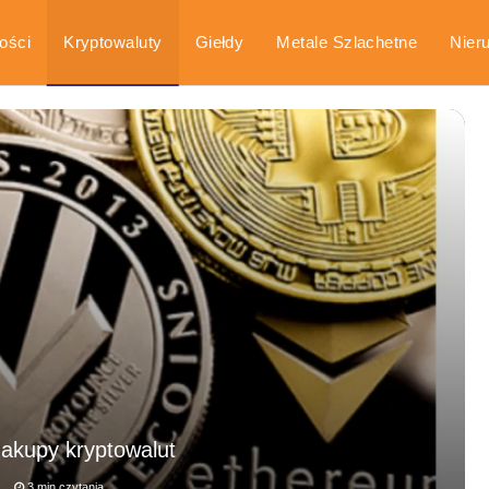
ości
Kryptowaluty
Giełdy
Metale Szlachetne
Nier
arka
Poradniki
zakupy kryptowalut
3 min czytania