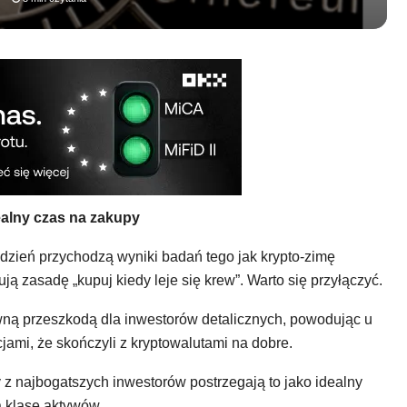
ealny czas na zakupy
zień przychodzą wyniki badań tego jak krypto-zimę
ują zasadę „kupuj kiedy leje się krew”. Warto się przyłączyć.
ówną przeszkodą dla inwestorów detalicznych, powodując u
jami, że skończyli z kryptowalutami na dobre.
 z najbogatszych inwestorów postrzegają to jako idealny
 klasę aktywów.