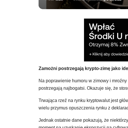
Zamożni postrzegają krypto-zimę jako id
Na poprawienie humoru w zimowy i mroźny d
postrzegają najbogatsi. Okazuje się, że stos
Trwająca rzeź na rynku kryptowalut jest gł
wielu przymus opuszczenia rynku z deklarac
Jednak ostatnie dane pokazują, że niektórzy
moment na uzyskanie ekspozycji na cyfrową