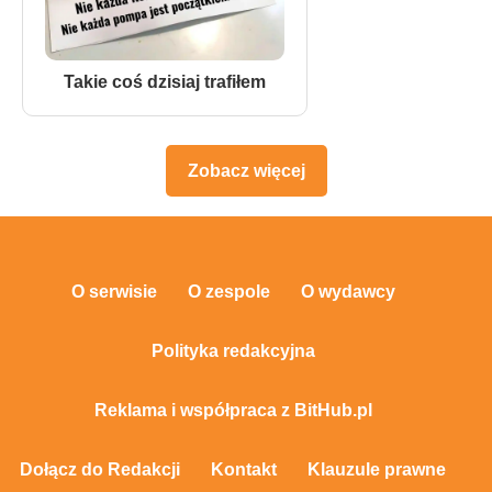
Takie coś dzisiaj trafiłem
Zobacz więcej
O serwisie
O zespole
O wydawcy
Polityka redakcyjna
Reklama i współpraca z BitHub.pl
Dołącz do Redakcji
Kontakt
Klauzule prawne