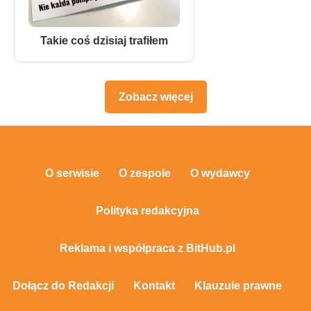
Takie coś dzisiaj trafiłem
Zobacz więcej
O serwisie
O zespole
O wydawcy
Polityka redakcyjna
Reklama i współpraca z BitHub.pl
Dołącz do Redakcji
Kontakt
Klauzule prawne