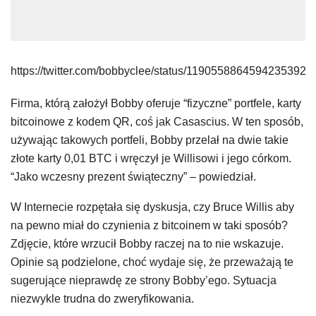
https://twitter.com/bobbyclee/status/1190558864594235392
Firma, którą założył Bobby oferuje “fizyczne” portfele, karty
bitcoinowe z kodem QR, coś jak Casascius. W ten sposób,
używając takowych portfeli, Bobby przelał na dwie takie
złote karty 0,01 BTC i wręczył je Willisowi i jego córkom.
“Jako wczesny prezent świąteczny” – powiedział.
W Internecie rozpętała się dyskusja, czy Bruce Willis aby
na pewno miał do czynienia z bitcoinem w taki sposób?
Zdjęcie, które wrzucił Bobby raczej na to nie wskazuje.
Opinie są podzielone, choć wydaje się, że przeważają te
sugerujące nieprawdę ze strony Bobby’ego. Sytuacja
niezwykle trudna do zweryfikowania.