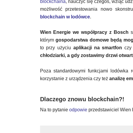
blockchaina
, nauczyć się czegoś, wziąć ud
możliwość przetestowania nowo skonstr
blockchain w lodówce
.
Wien Energie we współpracy z Bosch
st
którym
gospodarstwa domowe będą mogły
to przy użyciu
aplikacji na smartfon
czy 
chłodziarki, a gdy zostawimy drzwi otwart
Poza standardowymi funkcjami lodówka 
korzystanie z urządzenia czy też
analizę em
Dlaczego znowu blockchain?!
Na to pytanie
odpowie
przedstawiciel Wien 