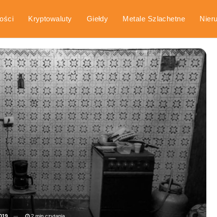
ości
Kryptowaluty
Giełdy
Metale Szlachetne
Nier
arka
Poradniki
019
2 min czytania