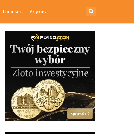
uchomości
Artykuły