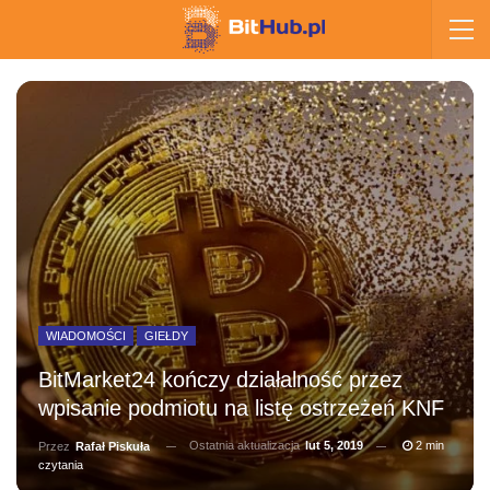
WIADOMOŚCI
GIEŁDY
BitMarket24 kończy działalność przez
wpisanie podmiotu na listę ostrzeżeń KNF
Ostatnia aktualizacja
lut 5, 2019
2 min
Przez
Rafał Piskuła
czytania