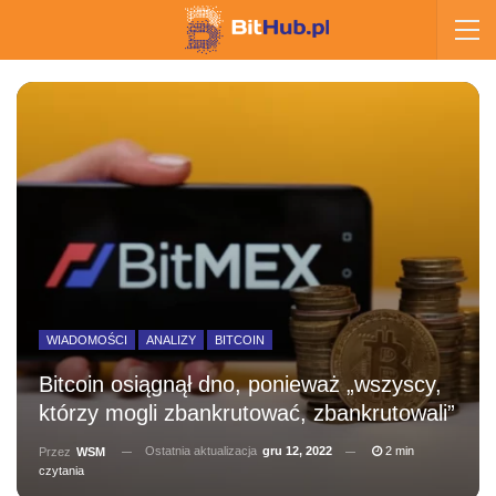
WIADOMOŚCI
ANALIZY
BITCOIN
Bitcoin osiągnął dno, ponieważ „wszyscy,
którzy mogli zbankrutować, zbankrutowali”
Ostatnia aktualizacja
gru 12, 2022
2 min
Przez
WSM
czytania