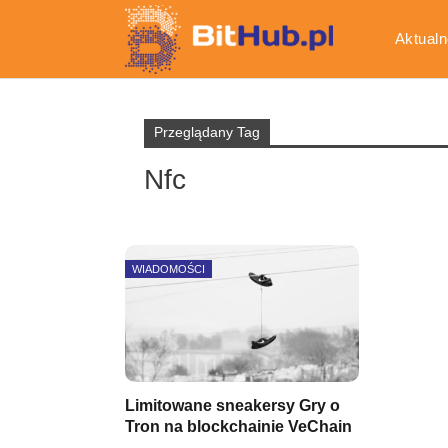
Aktualn
Gospod
Przeglądany Tag
Nfc
WIADOMOŚCI
Limitowane sneakersy Gry o
Tron na blockchainie VeChain