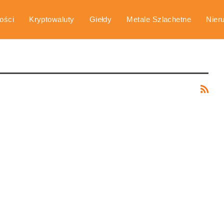
ości
Kryptowaluty
Giełdy
Metale Szlachetne
Nier
arka
Poradniki