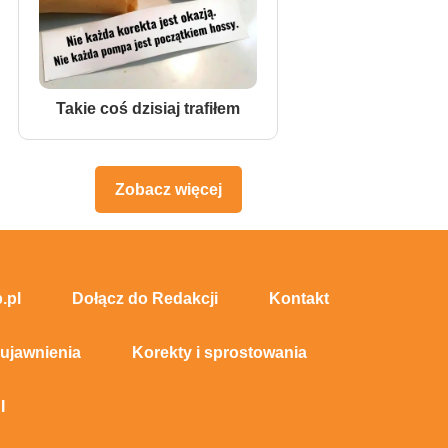
Takie coś dzisiaj trafiłem
Zobacz więcej
.pl
Dołącz do Redakcji
Kontakt
 ujawnienia
Korekty i sprostowania
I