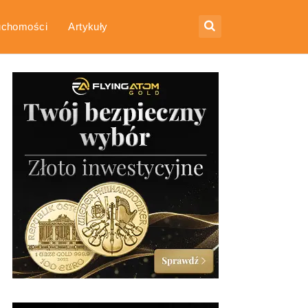
uchomości
Artykuły