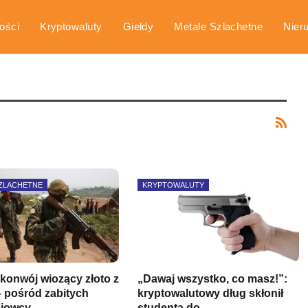
ości
Kryptowaluty
Giełdy
Metale Szlachetne
Nier
arka
Poradniki
SZLACHETNE
KRYPTOWALUTY
 konwój wiozący złoto z
„Dawaj wszystko, co masz!”:
 pośród zabitych
kryptowalutowy dług skłonił
ajowcy
studenta do…