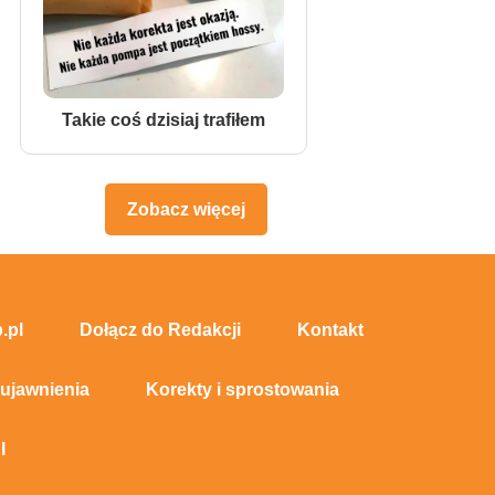
Takie coś dzisiaj trafiłem
Zobacz więcej
.pl
Dołącz do Redakcji
Kontakt
 ujawnienia
Korekty i sprostowania
I