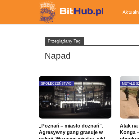
Aktualn
Gospod
Przeglądany Tag
Napad
SPOŁECZEŃSTWO
METALE 
„Poznań – miasto doznań”.
Atak na
Agresywny gang grasuje w
Konga –
galerii. Wszyscy wiedzą, nikt…
obcokr