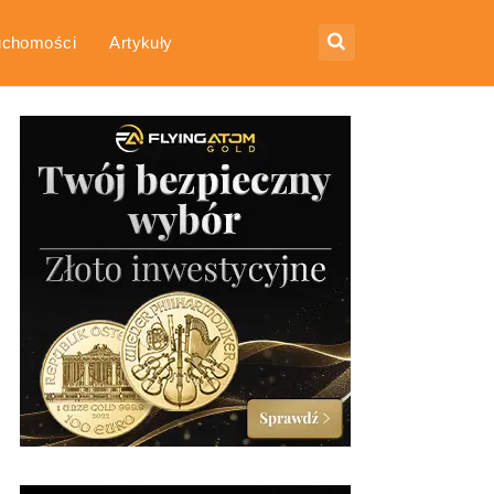
uchomości
Artykuły