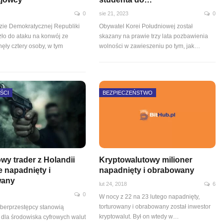
0
sie 21, 2023
0
ie Demokratycznej Republiki
Obywatel Korei Południowej został
ło do ataku na konwój ze
skazany na prawie trzy lata pozbawienia
nęły cztery osoby, w tym
wolności w zawieszeniu po tym, jak
…
ŚCI
BEZPIECZEŃSTWO
wy trader z Holandii
Kryptowalutowy milioner
e napadnięty i
napadnięty i obrabowany
wany
lut 24, 2018
6
0
W nocy z 22 na 23 lutego napadnięty,
torturowany i obrabowany został inwestor
cyberprzestępcy stanowią
kryptowalut. Był on wtedy w…
 dla środowiska cyfrowych walut