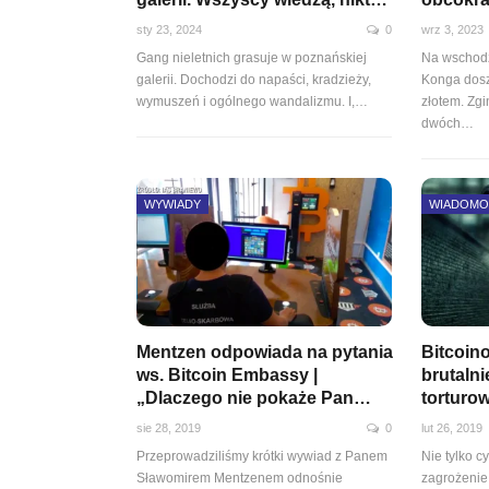
sty 23, 2024
0
wrz 3, 2023
Gang nieletnich grasuje w poznańskiej
Na wschodz
galerii. Dochodzi do napaści, kradzieży,
Konga dosz
wymuszeń i ogólnego wandalizmu. I,…
złotem. Zgi
dwóch…
WYWIADY
WIADOMO
Mentzen odpowiada na pytania
Bitcoino
ws. Bitcoin Embassy |
brutalni
„Dlaczego nie pokaże Pan…
torturo
sie 28, 2019
0
lut 26, 2019
Przeprowadziliśmy krótki wywiad z Panem
Nie tylko 
Sławomirem Mentzenem odnośnie
zagrożenie