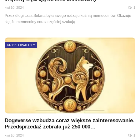
kwi 10, 2024
1
Przez długi czas Solana była swego rodzaju kuźnią memecoinów. Okazuje
się, że memecoiny coraz częściej szukają…
KRYPTOWALUTY
Dogeverse wzbudza coraz większe zainteresowanie.
Przedsprzedaż zebrała już 250 000…
kwi 10, 2024
1