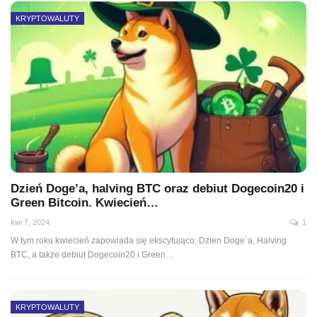
KRYPTOWALUTY
Dzień Doge’a, halving BTC oraz debiut Dogecoin20 i
Green Bitcoin. Kwiecień…
kwi 7, 2024
1
W tym roku kwiecień zapowiada się ekscytująco: Dzien Doge`a, Halving
BTC, a także debiut Dogecoin20 i Green…
KRYPTOWALUTY