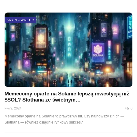
KRYPTOWALUTY
Memecoiny oparte na Solanie lepszą inwestycją niż
$SOL? Slothana ze świetnym…
kwi 9, 2024
0
Memecoiny oparte na Solanie to prawdziwy hit. Czy najnowszy z nich —
Slothana — również osiągnie rynkowy sukces?