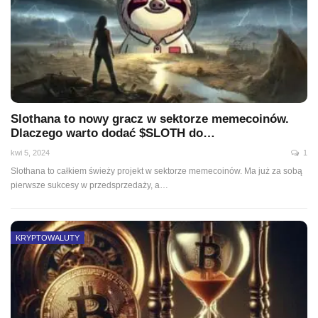
Slothana to nowy gracz w sektorze memecoinów.
Dlaczego warto dodać $SLOTH do…
kwi 5, 2024
1
Slothana to całkiem świeży projekt w sektorze memecoinów. Ma już za sobą
pierwsze sukcesy w przedsprzedaży, a…
KRYPTOWALUTY