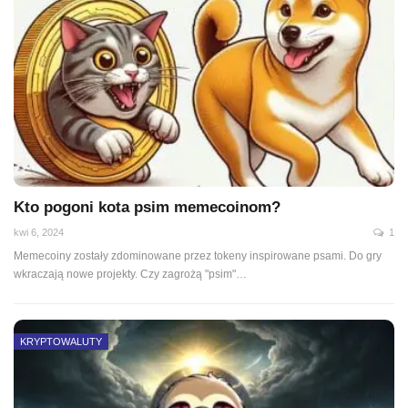
Kto pogoni kota psim memecoinom?
kwi 6, 2024
1
Memecoiny zostały zdominowane przez tokeny inspirowane psami. Do gry
wkraczają nowe projekty. Czy zagrożą "psim"…
KRYPTOWALUTY