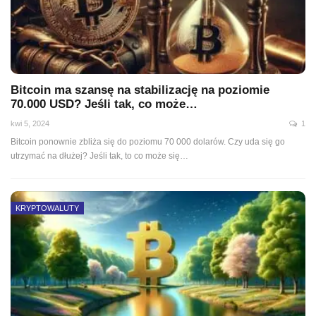
Bitcoin ma szansę na stabilizację na poziomie
70.000 USD? Jeśli tak, co może…
kwi 5, 2024
1
Bitcoin ponownie zbliża się do poziomu 70 000 dolarów. Czy uda się go
utrzymać na dłużej? Jeśli tak, to co może się…
KRYPTOWALUTY