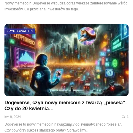
Nowy memecoin Dogeverse wzbudza coraz większe zainteresowanie wśród
inwestorów. Co przyciąga inwestorów do tego…
KRYPTOWALUTY
Dogeverse, czyli nowy memcoin z twarzą „pieseła”.
Czy do 20 kwietnia…
kwi 9, 2024
1
Dogeverse to nowy memecoin nawiązujący do sympatycznego "pieseła".
Czy powtórzy sukces starszego brata? Sprawdźmy…