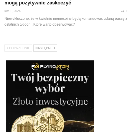
mogą pozytywnie zaskoczyć
kwi 1, 2024
1
Niewykluczone, że w kwietniu memecoiny będą kontynuować udaną passę z
ostatnich tygodni. Które warto obserwować?
POPRZEDNIE
NASTĘPNE