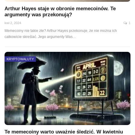
Arthur Hayes staje w obronie memecoinów. Te
argumenty was przekonują?
kwi 2, 2024
1
Memecoiny nie takie złe? Arthur Hayes przekonuje, że nie można ich
całkowicie skreślać. Jego argumenty Was…
KRYPTOWALUTY
Te memecoiny warto uważnie śledzić. W kwietniu