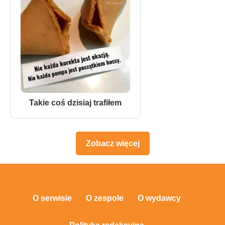
Takie coś dzisiaj trafiłem
Zobacz więcej
O serwisie
O zespole
O wydawcy