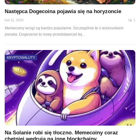
Następca Dogecoina pojawia się na horyzoncie
kwi 11, 2024
1
Memecoiny wciąż są bardzo popularne. Szczególnie te z wizerunkiem
pieseła. Dogeverse to nowy przedstawiciel tej…
KRYPTOWALUTY
Na Solanie robi się tłoczno. Memecoiny coraz
chętniej wędrują na inne blockchainy