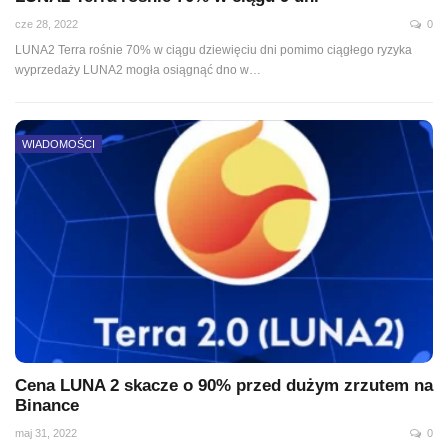
cze 28, 2022
0
LUNA2 Terra rośnie 70% w ciągu dziewięciu dni pomimo ciągłego ryzyka
wyprzedaży LUNA2 mogła osiągnąć dno w
…
WIADOMOŚCI
Cena LUNA 2 skacze o 90% przed dużym zrzutem na
Binance
maj 31, 2022
0