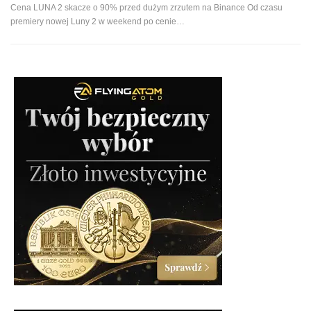
Cena LUNA 2 skacze o 90% przed dużym zrzutem na Binance Od czasu
premiery nowej Luny 2 w weekend po cenie
…