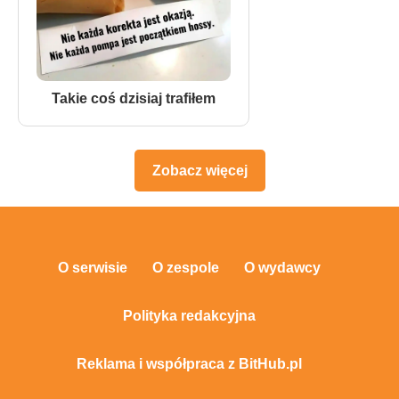
Takie coś dzisiaj trafiłem
Zobacz więcej
O serwisie
O zespole
O wydawcy
Polityka redakcyjna
Reklama i współpraca z BitHub.pl