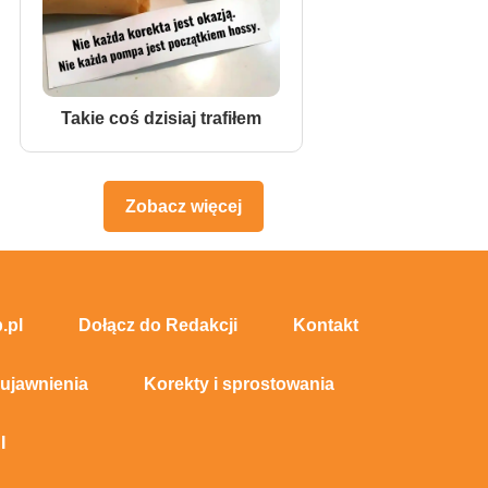
Takie coś dzisiaj trafiłem
Zobacz więcej
.pl
Dołącz do Redakcji
Kontakt
 ujawnienia
Korekty i sprostowania
I