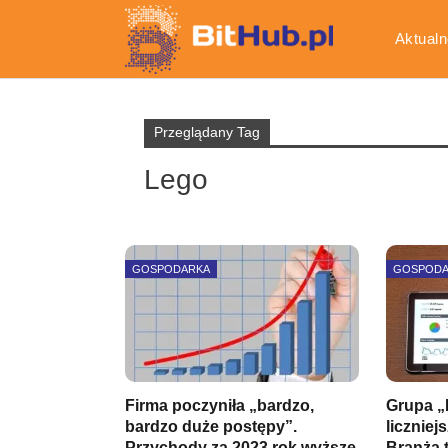
Aktualn
Gospod
Przeglądany Tag
Lego
GOSPODARKA
GOSPOD
Firma poczyniła „bardzo,
Grupa „K
bardzo duże postępy”.
liczniej
Przychody za 2023 rok wyższe,
Branża