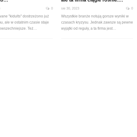
3
0
sie 30, 2023
0
ane "kidults" dostrzeżono już
Wszystkie branże notują gorsze wyniki w
emu, ale w ostatnim czasie staje
czasach kryzysu. Jednak zawsze są pewne
powszechniejsze. Też…
wyjątki od reguły, a ta firma jest…