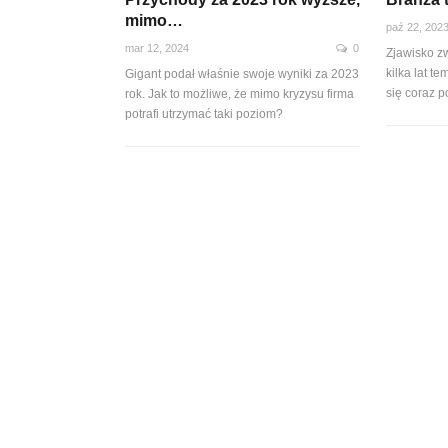
mimo…
paź 22, 202
mar 12, 2024
0
Zjawisko zw
kilka lat t
Gigant podał właśnie swoje wyniki za 2023
się coraz 
rok. Jak to możliwe, że mimo kryzysu firma
potrafi utrzymać taki poziom?