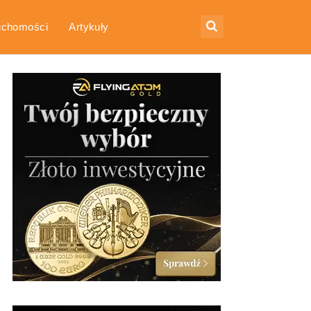
uchomości
Artykuły