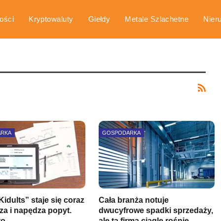
ości
Kryptowaluty
Giełdy
Metale Szlachetne
Nier
arka
Poradniki
ARKA
GOSPODARKA
idults” staje się coraz
Cała branża notuje
sza i napędza popyt.
dwucyfrowe spadki sprzedaży,
 to…
ale ta firma ciągle rośnie.…