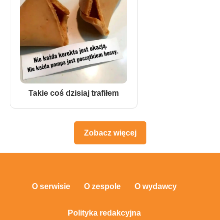
Takie coś dzisiaj trafiłem
Zobacz więcej
O serwisie
O zespole
O wydawcy
Polityka redakcyjna