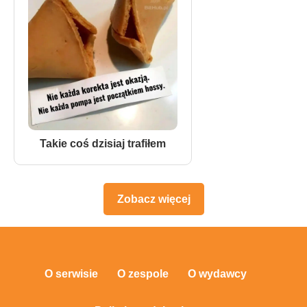
Takie coś dzisiaj trafiłem
Zobacz więcej
O serwisie
O zespole
O wydawcy