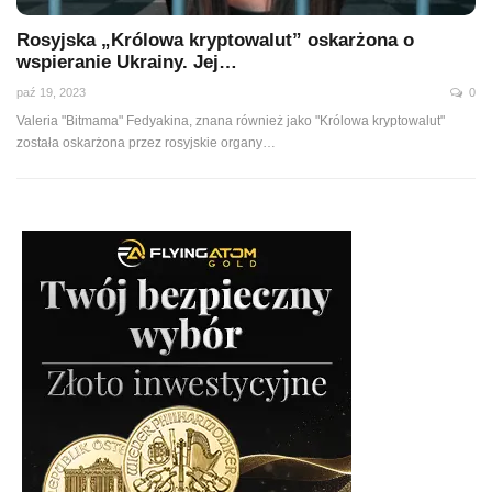
Rosyjska „Królowa kryptowalut” oskarżona o
wspieranie Ukrainy. Jej…
paź 19, 2023
0
Valeria "Bitmama" Fedyakina, znana również jako "Królowa kryptowalut"
została oskarżona przez rosyjskie organy…