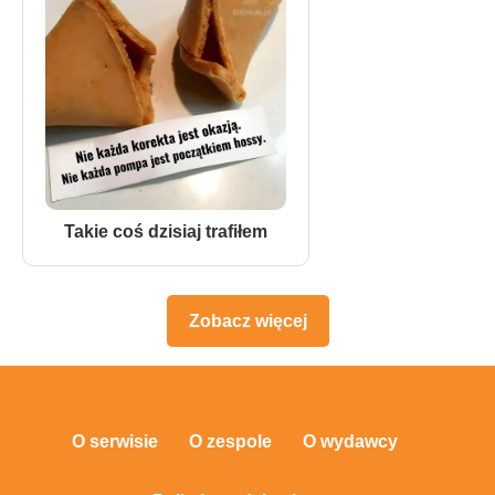
Takie coś dzisiaj trafiłem
Zobacz więcej
O serwisie
O zespole
O wydawcy