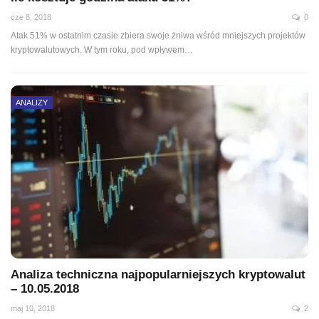
cze 8, 2018
0
Atak 51% w ostatnim czasie zbiera swoje żniwa wśród mniejszych projektów
kryptowalutowych. W tym roku, pod wpływem…
ANALIZY
Analiza techniczna najpopularniejszych kryptowalut
– 10.05.2018
maj 10, 2018
2