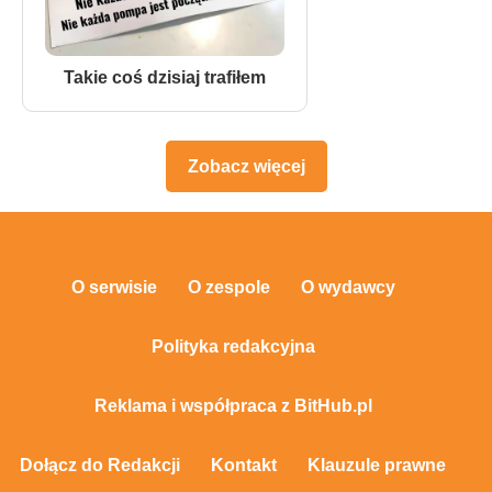
Takie coś dzisiaj trafiłem
Zobacz więcej
O serwisie
O zespole
O wydawcy
Polityka redakcyjna
Reklama i współpraca z BitHub.pl
Dołącz do Redakcji
Kontakt
Klauzule prawne