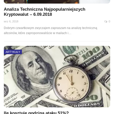
Analiza Techniczna Najpopularniejszych
Kryptowalut – 6.09.2018
wrz 6, 2018
0
Dobrym czwartkowym zwyczajem zapraszam na analizę techniczną
altcoinów, które zaproponowaliście w mailach i…
ARTYKUŁY
Ile kosztuje godzina ataku 51%?