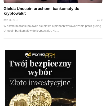
Giełda Unocoin uruchomi bankomaty do
kryptowalut
paź 11, 2018
0
W ostatnim czasie pojawiła się plotka o planach wprowadzenia przez giełdę
Unocoin bankomatów do kryptowalut. Na…