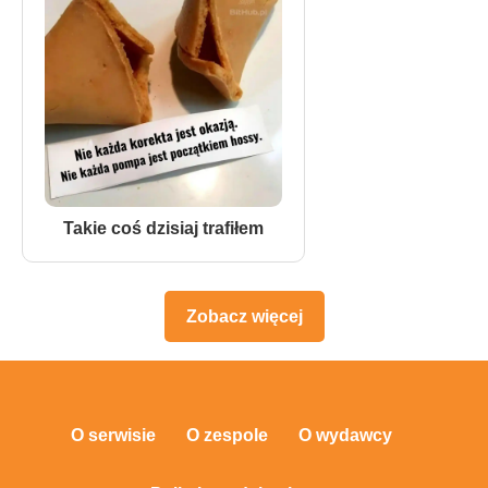
Takie coś dzisiaj trafiłem
Zobacz więcej
O serwisie
O zespole
O wydawcy