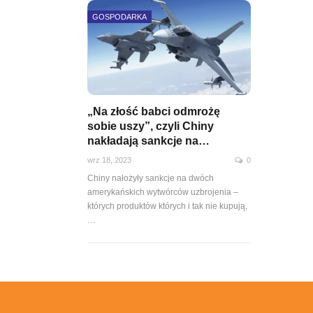
GOSPODARKA
„Na złość babci odmrożę
sobie uszy”, czyli Chiny
nakładają sankcje na…
wrz 18, 2023
0
Chiny nałożyły sankcje na dwóch
amerykańskich wytwórców uzbrojenia –
których produktów których i tak nie kupują,
…