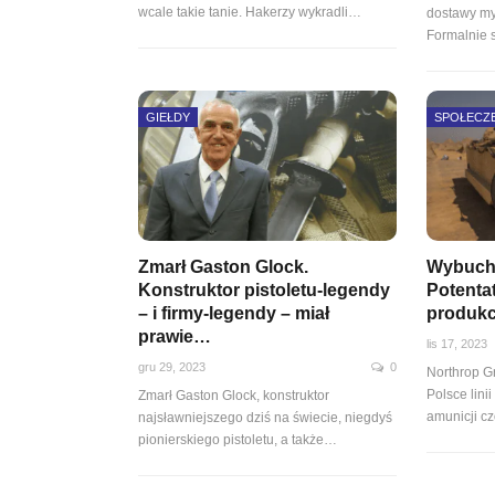
wcale takie tanie. Hakerzy wykradli…
dostawy myś
Formalnie 
GIEŁDY
SPOŁECZ
Zmarł Gaston Glock.
Wybucho
Konstruktor pistoletu-legendy
Potenta
– i firmy-legendy – miał
produkc
prawie…
lis 17, 2023
gru 29, 2023
0
Northrop G
Polsce lin
Zmarł Gaston Glock, konstruktor
amunicji c
najsławniejszego dziś na świecie, niegdyś
pionierskiego pistoletu, a także…