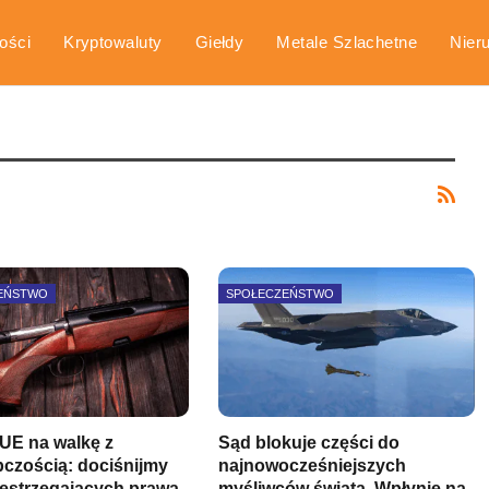
ości
Kryptowaluty
Giełdy
Metale Szlachetne
Nier
arka
Poradniki
EŃSTWO
SPOŁECZEŃSTWO
UE na walkę z
Sąd blokuje części do
pczością: dociśnijmy
najnowocześniejszych
zestrzegających prawa
myśliwców świata. Wpłynie na