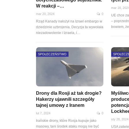
W reakcji –…
mar 16, 202
mar 20, 2024
0
UE chce zao
– poprzedn
Rząd Kanady nałożył na Izrael embargo w
bowiem, że
dziedzinie uzbrojenia. Decyzja ta wywołała
niezadowolenie i Izraela, i…
SPOŁECZEŃSTWO
SPOŁECZ
Drony dla Rosji aż tak drogie?
Myśliwc
Hakerzy ujawnili szczegóły
produce
tajnej umowy z Iranem
potencja
Lockhe
lut 7, 2024
0
sty 28, 2024
Irańskie drony, które Rosja kupuje jako
masowy, tani środek ataku mogą nie być
USA zatwie