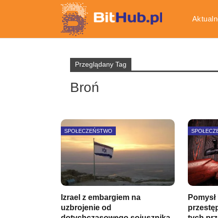
Aktualn
Gospod
Przeglądany Tag
Broń
SPOŁECZEŃSTWO
SPOŁECZ
Izrael z embargiem na
Pomysł 
uzbrojenie od
przestę
dotychczasowego sojusznika.
tych pr