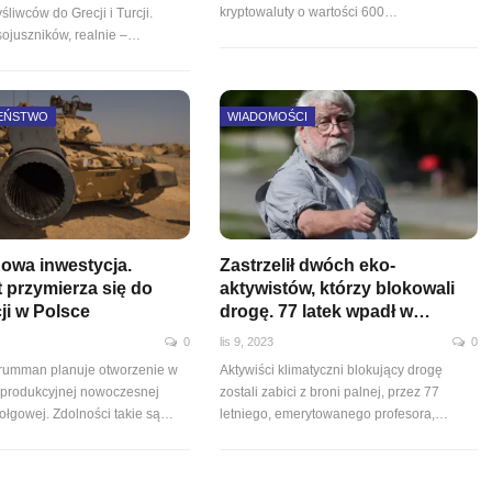
kryptowaluty o wartości 600…
liwców do Grecji i Turcji.
sojuszników, realnie –…
EŃSTWO
WIADOMOŚCI
wa inwestycja.
Zastrzelił dwóch eko-
t przymierza się do
aktywistów, którzy blokowali
ji w Polsce
drogę. 77 latek wpadł w…
0
lis 9, 2023
0
rumman planuje otworzenie w
Aktywiści klimatyczni blokujący drogę
ii produkcyjnej nowoczesnej
zostali zabici z broni palnej, przez 77
zołgowej. Zdolności takie są…
letniego, emerytowanego profesora,
…