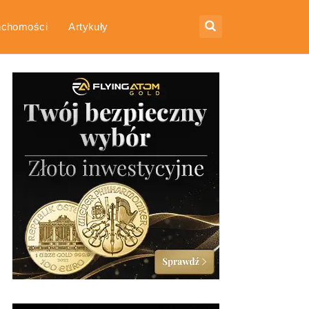
uchomości
Artykuły