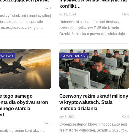
konflikt…
4
1
lut 12, 2024
0
strzyć śledzenia broni cywilnej
ie zaostrzenie nie sprawiło
Holenderski sąd zablokował dostawy
 przestępczość zniknęła.…
części do myśliwców F-35 dla Izraela.
Orzekł, że troska o prawa człowieka daje…
EŃSTWO
GOSPODARKA
e tego samego
Czerwony reżim ukradł miliony
nta dla obydwu stron
w kryptowalutach. Stała
lnego starcia.
metoda działania
ed…
sty 6, 2024
0
2
Cyberprzestępcy, których mocodawcą jest
reżim Korei Północnej, ukradli w 2023 roku
rdziły ogromne kontrakty na