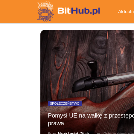
Aktualn
Gospod
SPOŁECZEŃSTWO
Pomysł UE na walkę z przestępc
prawa
Ostatnia aktualizacj
Przez
Marek Lesiuk (Morhainn)