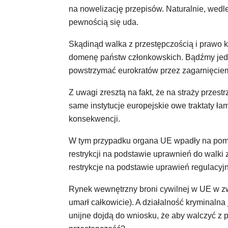
na nowelizację przepisów. Naturalnie, wedle
pewnością się uda.
Skądinąd walka z przestępczością i prawo k
domenę państw członkowskich. Bądźmy jedna
powstrzymać eurokratów przez zagarnięciem
Z uwagi zresztą na fakt, że na straży przestr
same instytucje europejskie owe traktaty łam
konsekwencji.
W tym przypadku organa UE wpadły na pomys
restrykcji na podstawie uprawnień do walki
restrykcje na podstawie uprawień regulacyj
Rynek wewnętrzny broni cywilnej w UE w zwi
umarł całkowicie). A działalność kryminalna j
unijne dojdą do wniosku, że aby walczyć z 