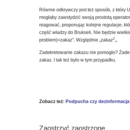
Równie odkrywczy jest też sposób, z który 
mogłaby zawstydzić swoją prostotą operato
reagować, proponując kolejne
regulacje
, kt
część władzy do Brukseli. Nie będzie wiel
2
problem)=zakaz”. Względnie „zakaz
„.
Zadekretowanie zakazu nie pomogło? Żaden 
zakaz. I tak też było w tym przypadku.
Zobacz też:
Podpucha czy dezinformacja?
Zaostrzyć zaostrzone