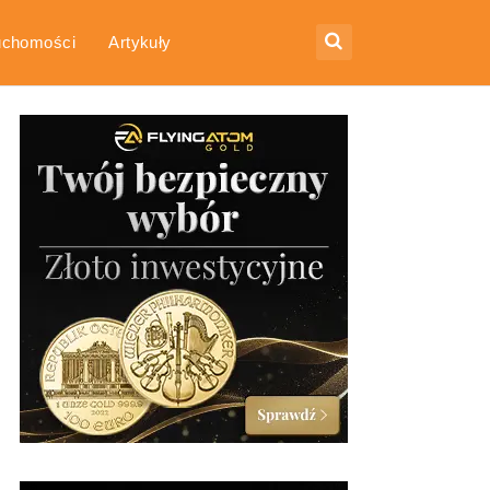
uchomości
Artykuły