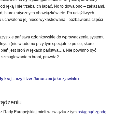
d ręką i nie trzeba ich łapać. No to dowalono – zakazami,
ań, biurokratycznych obowiązków etc. Po uciążliwych
oku uchwalono jej nieco wykastrowaną i pozbawioną części
wszystkie państwa członkowskie do wprowadzenia systemu
lnych (nie wiadomo przy tym specjalnie po co, skoro
ubień jest broń w rękach państwa…). Nie powinno być
e szmuglowaniem broni, prawda?
cały kraj – czyli tzw. Januszex jako zjawisko…
ządzeniu
z Rady Europejskiej mieli w związku z tym
osiągnąć zgodę