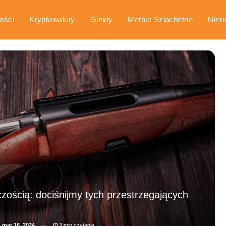
ości
Kryptowaluty
Giełdy
Metale Szlachetne
Nier
arka
Poradniki
zością: dociśnijmy tych przestrzegających
a
mar 16, 2024
3 min czytania