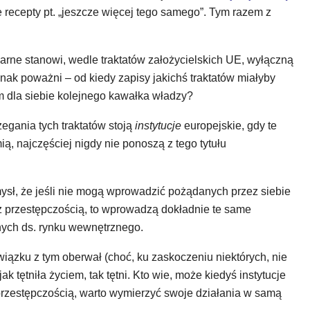
 recepty pt. „jeszcze więcej tego samego”. Tym razem z
arne stanowi, wedle traktatów założycielskich UE, wyłączną
k poważni – od kiedy zapisy jakichś traktatów miałyby
 dla siebie kolejnego kawałka władzy?
zegania tych traktatów stoją
instytucje
europejskie, gdy te
ią, najczęściej nigdy nie ponoszą z tego tytułu
ł, że jeśli nie mogą wprowadzić pożądanych przez siebie
 z przestępczością, to wprowadzą dokładnie te same
nych ds. rynku wewnętrznego.
ązku z tym oberwał (choć, ku zaskoczeniu niektórych, nie
ak tętniła życiem, tak tętni. Kto wie, może kiedyś instytucje
przestępczością, warto wymierzyć swoje działania w samą