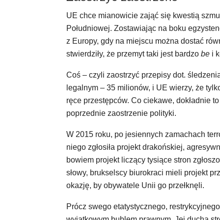
UE chce mianowicie zająć się kwestią szmug
Południowej. Zostawiając na boku egzysten
z Europy, gdy na miejscu można dostać równi
stwierdziły, że przemyt taki jest bardzo
be
i k
Coś – czyli zaostrzyć przepisy dot. śledzen
legalnym – 35 milionów, i UE wierzy, że tyl
ręce przestępców. Co ciekawe, dokładnie to
poprzednie zaostrzenie polityki.
W 2015 roku, po jesiennych zamachach terro
niego zgłosiła projekt drakońskiej, agresyw
bowiem projekt liczący tysiące stron zgłosz
słowy, brukselscy biurokraci mieli projekt 
okazję, by obywatele Unii go przełknęli.
Prócz swego etatystycznego, restrykcyjneg
wyjątkowym bublem prawnym. Jej ducha streś