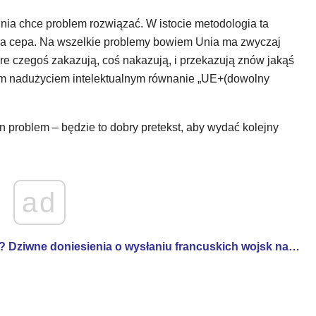
Unia chce problem rozwiązać. W istocie metodologia ta
ra cepa. Na wszelkie problemy bowiem Unia ma zwyczaj
óre czegoś zakazują, coś nakazują, i przekazują znów jakąś
kim nadużyciem intelektualnym równanie „UE+(dowolny
problem – będzie to dobry pretekst, aby wydać kolejny
ad
 Dziwne doniesienia o wysłaniu francuskich wojsk na…