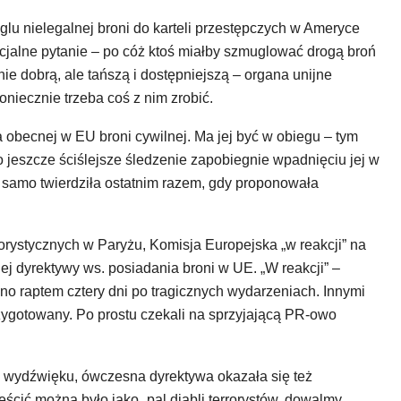
lu nielegalnej broni do karteli przestępczych w Ameryce
cjalne pytanie – po cóż ktoś miałby szmuglować drogą broń
e dobrą, ale tańszą i dostępniejszą – organa unijne
oniecznie trzeba coś z nim zrobić.
ia obecnej w EU broni cywilnej. Ma jej być w obiegu – tym
ko jeszcze ściślejsze śledzenie zapobiegnie wpadnięciu jej w
 samo twierdziła ostatnim razem, gdy proponowała
rystycznych w Paryżu, Komisja Europejska „w reakcji” na
nej dyrektywy ws. posiadania broni w UE. „W reakcji” –
ono raptem cztery dni po tragicznych wydarzeniach. Innymi
przygotowany. Po prostu czekali na sprzyjającą PR-owo
o wydźwięku, ówczesna dyrektywa okazała się też
cić można było jako „pal diabli terrorystów, dowalmy