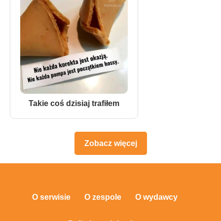
Takie coś dzisiaj trafiłem
Zobacz więcej
O serwisie
O zespole
O wydawcy