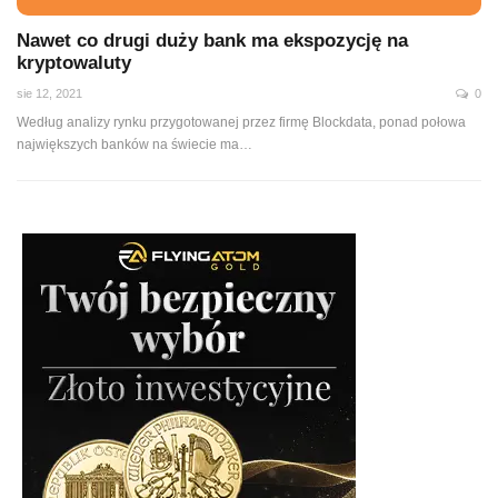
Nawet co drugi duży bank ma ekspozycję na
kryptowaluty
sie 12, 2021
0
Według analizy rynku przygotowanej przez firmę Blockdata, ponad połowa
największych banków na świecie ma
…