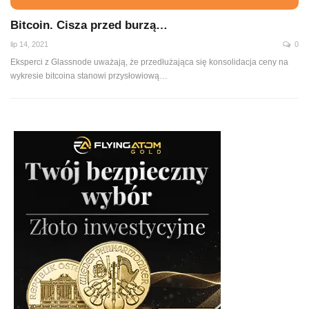
Bitcoin. Cisza przed burzą…
lip 14, 2021
0
Eksperci z Glassnode uważają, że przedłużająca się konsolidacja ceny na
wykresie bitcoina stanowi przysłowiową
…