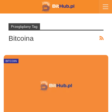
Przeglądany Tag
Bitcoina
BITCOIN