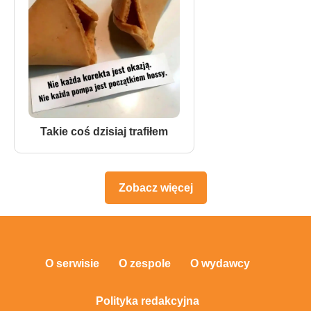
Takie coś dzisiaj trafiłem
Zobacz więcej
O serwisie
O zespole
O wydawcy
Polityka redakcyjna