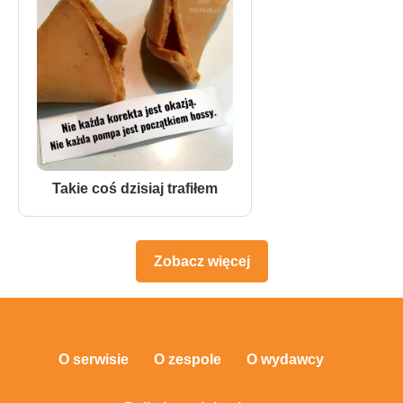
Takie coś dzisiaj trafiłem
Zobacz więcej
O serwisie
O zespole
O wydawcy