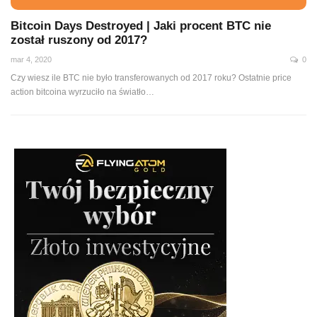
Bitcoin Days Destroyed | Jaki procent BTC nie
został ruszony od 2017?
mar 4, 2020
0
Czy wiesz ile BTC nie było transferowanych od 2017 roku? Ostatnie price
action bitcoina wyrzuciło na światło
…