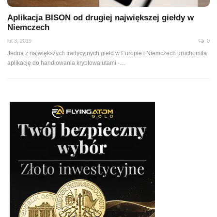
Aplikacja BISON od drugiej największej giełdy w
Niemczech
lut 3, 2019
0
Jedna z największych tradycyjnych giełd w Europie i Niemczech uruchomiła
aplikację do handlowania kryptowalutami -…