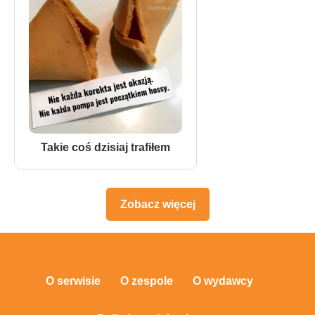
Takie coś dzisiaj trafiłem
Zobacz więcej
O serwisie
O zespole
O wydawcy