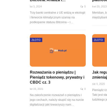
lut 3, 2024
5
kwi 20, 2023
Trzy banki centralne z UE widzą w ekologii
Meridian, 
i ferworze klimatycznym szansę na
międzyban
podkopanie statusu Bitcoina – i…
ZŁOTO
ZŁOTO
Rozważania o pieniądzu |
Jak reg
Pieniądz tokenowy, prywatny i
zmieniaj
CBDC cz. 3
sie 4, 2020
lut 15, 2021
0
Pieniądz r
Taki jest s
Na zakończenie rozważań o pieniądzu i
ludzkiego 
jego cechach, należy skupić się na nurcie
digitalizacji jaki towarzyszy nam…