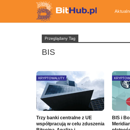
Aktualn
Gospod
Przeglądany Tag
BIS
KRYPTOWALUTY
KRYPTOW
Trzy banki centralne z UE
BIS i B
współpracują w celu zduszenia
Meridia
Bitcoina. Analiza i…
płatnoś