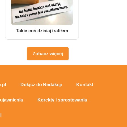
Takie coś dzisiaj trafiłem
Zobacz więcej
.pl
Dołącz do Redakcji
Kontakt
 ujawnienia
Korekty i sprostowania
I