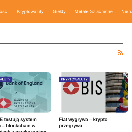
ości
Kryptowaluty
Giełdy
Metale Szlachetne
Nier
arka
Poradniki
ALUTY
KRYPTOWALUTY
oE testują system
Fiat wygrywa – krypto
n – blockchain w
przegrywa
ciach z przekazaniem…