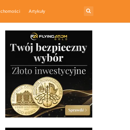
uchomości
Artykuły