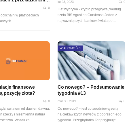
lut 23, 2023
0
0
Fiat wygrywa - krypto przegrywa, według
szefa BIS Agustina Carstensa Jeden z
blockchain w płatnościach
najważniejszych banków świata po
…
kowych.
WIADOMOŚCI
ulacje finansowe
Co nowego? – Podsumowanie
ą pozycję złota?
tygodnia #13
0
mar 30, 2019
0
ządzi światem od dawien dawna.
Co nowego? – jest cotygodniową serią
tan rzeczy i niezmienna natura
najciekawszych newsów z poprzedniego
jestestwa. Wszak za…
tygodnia. Przeglądarka Tor przyjmuje…