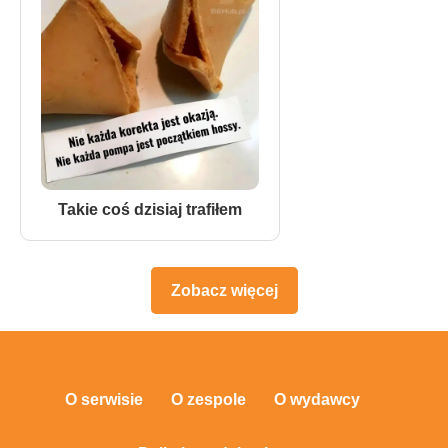
Takie coś dzisiaj trafiłem
Zobacz więcej
O serwisie
O zespole
O wydawcy