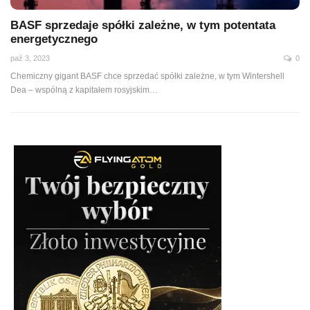
BASF sprzedaje spółki zależne, w tym potentata
energetycznego
paź 3, 2023
0
Chemiczny gigant BASF chce sprzedać spółki zależne, w tym Wintershell
Dea – wspólną z kapitałem rosyjskim…