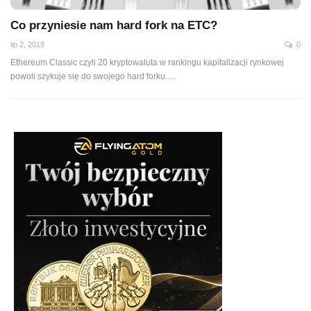
Co przyniesie nam hard fork na ETC?
lip 2, 2019
0
Ethereum Classic czyli 20 kryptowaluta w rankingu kapitalizacji rynkowej
powoli szykuje się do swojego hard forku.
…