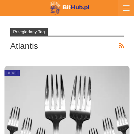
Przeglądany Tag
Atlantis
OPINIE