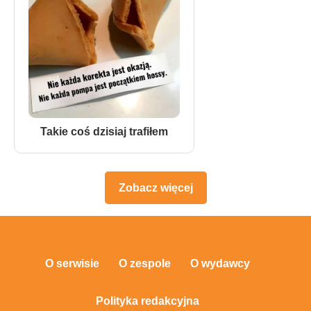
Takie coś dzisiaj trafiłem
Zobacz więcej
O serwisie
O zespole
O wydawcy
Polityka redakcyjna