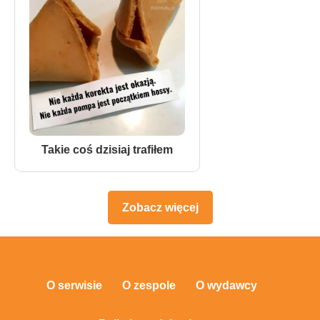
Takie coś dzisiaj trafiłem
Zobacz więcej
O serwisie
O zespole
O wydawcy