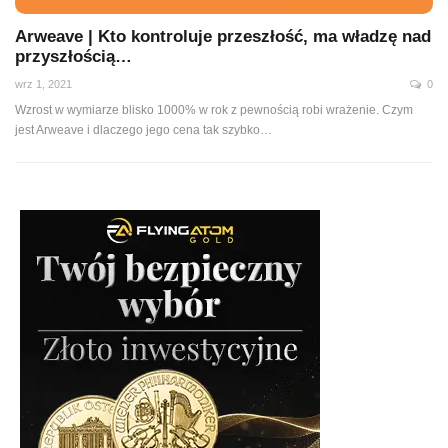
Arweave | Kto kontroluje przeszłość, ma władzę nad
przyszłością…
wrz 1, 2021
0
Wzrost w wymiarze blisko 1000% w rok z pewnością robi wrażenie. Czym
jest Arweave i dlaczego jego cena tak szybko
…