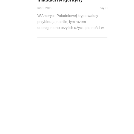
lut 8, 2019
0
W Ameryce Południowej kryptowaluty
przybierają na sile, tym razem
udostępniono przy ich użyciu płatności w…