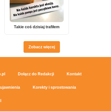
Takie coś dzisiaj trafiłem
Zobacz więcej
.pl
Dołącz do Redakcji
Kontakt
 ujawnienia
Korekty i sprostowania
I