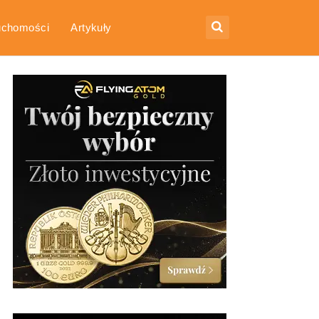
uchomości
Artykuły