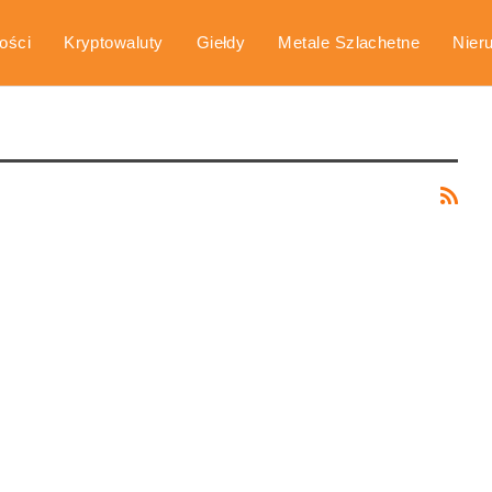
ości
Kryptowaluty
Giełdy
Metale Szlachetne
Nier
arka
Poradniki