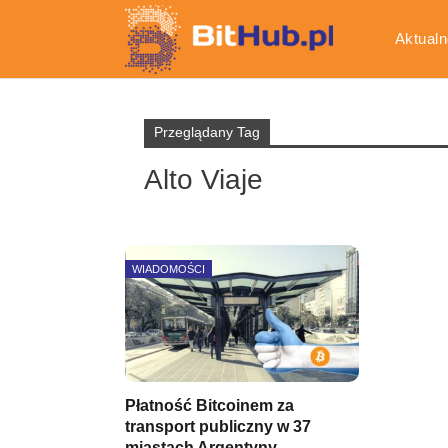
Aktualn
Gospod
Przeglądany Tag
Alto Viaje
WIADOMOŚCI
Płatność Bitcoinem za
transport publiczny w 37
miastach Argentyny