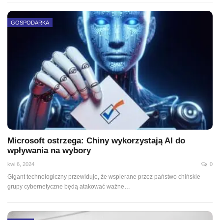
GOSPODARKA
Microsoft ostrzega: Chiny wykorzystają AI do
wpływania na wybory
kwi 6, 2024
0
Gigant technologiczny przewiduje, że wspierane przez państwo chińskie
grupy cybernetyczne będą atakować ważne
…