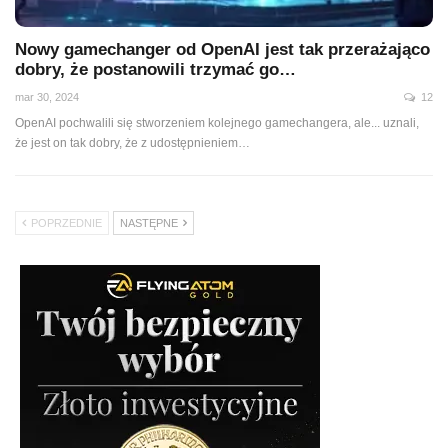
Nowy gamechanger od OpenAI jest tak przerażająco
dobry, że postanowili trzymać go…
mar 30, 2024
12
OpenAI pochwalili się stworzeniem kolejnego gamechangera, ale... uznali,
że jest on tak dobry, że z udostępnieniem…
POPRZEDNIE
NASTĘPNE