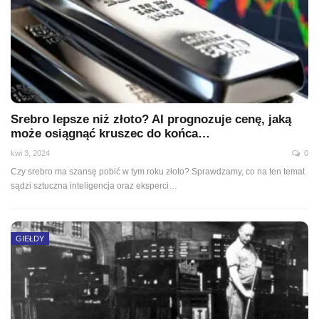
Srebro lepsze niż złoto? AI prognozuje cenę, jaką
może osiągnąć kruszec do końca…
kwi 3, 2024
0
Czy srebro ma szansę pobić w tym roku złoto? Sprawdzamy, co na ten temat
sądzi sztuczna inteligencja oraz eksperci…
GIEŁDY