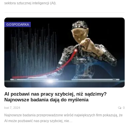
sektora sztucznej inteligencji (AI).
GOSPODARKA
AI pozbawi nas pracy szybciej, niż sądzimy?
Najnowsze badania dają do myślenia
kwi 7, 2024
0
Najnowsze badania przeprowadzone wśród największych firm pokazują, że
AI może pozbawić nas pracy szybciej, nie…