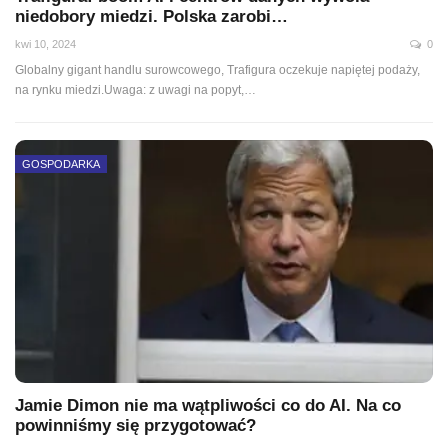
niedobory miedzi. Polska zarobi…
kwi 10, 2024
0
Globalny gigant handlu surowcowego, Trafigura oczekuje napiętej podaży,
na rynku miedzi.Uwaga: z uwagi na popyt,
…
GOSPODARKA
Jamie Dimon nie ma wątpliwości co do AI. Na co
powinniśmy się przygotować?