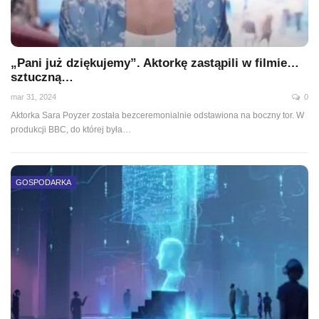
„Pani już dziękujemy”. Aktorkę zastąpili w filmie…
sztuczną…
mar 31, 2024
0
Aktorka Sara Poyzer została bezceremonialnie odstawiona na boczny tor. W
produkcji BBC, do której była…
GOSPODARKA