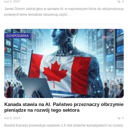
kwi 9, 2024
0
Jamie Dimon zabrał głos w sprawie AI. w najnowszym liście do akcjonariuszy
poświęcił temu tematowi obszerną część…
GOSPODARKA
Kanada stawia na AI. Państwo przeznaczy olbrzymie
pieniądze na rozwój tego sektora
kwi 8, 2024
0
Budżet Kanady przewiduje wydanie 2,4 mld dolarów kanadyjskich na rozwój