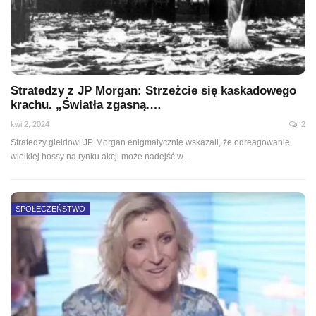
Stratedzy z JP Morgan: Strzeżcie się kaskadowego
krachu. „Światła zgasną.…
kwi 2, 2024
2
Stratedzy giełdowi JP. Morgan enigmatycznie wskazali, że odreagowanie
wielkiej hossy na rynku akcji może nadejść w
…
SPOŁECZEŃSTWO