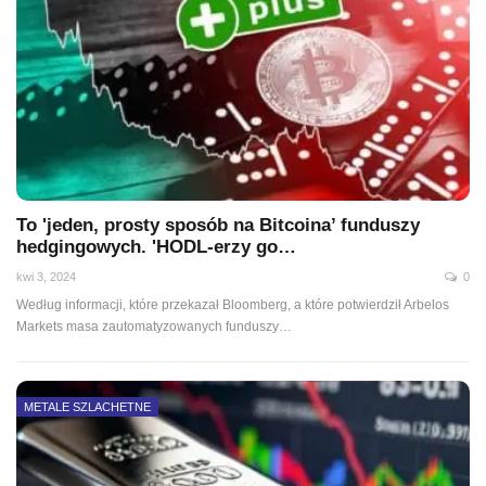
To 'jeden, prosty sposób na Bitcoina’ funduszy
hedgingowych. 'HODL-erzy go…
kwi 3, 2024
0
Według informacji, które przekazał Bloomberg, a które potwierdził Arbelos
Markets masa zautomatyzowanych funduszy
…
METALE SZLACHETNE