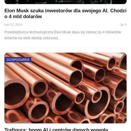
Elon Musk szuka inwestorów dla swojego AI. Chodzi
o 4 mld dolarów
kwi 12, 2024
0
Przedsiębiorca technologiczny Elon Musk stara się zebrać do 4 miliardów
dolarów na swój startup sztucznej…
GOSPODARKA
Trafigura: boom AI i centrów danych wywoła