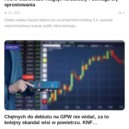
sprostowania
lip 15, 2023
0
Ostatni artykuł Gazety Wyborczej na temat Aforti Holding S.A. wywołał
natychmiastową reakcję spółki, która domaga…
GIEŁDY
Chętnych do debiutu na GPW nie widać, za to
kolejny skandal wisi w powietrzu. KNF…