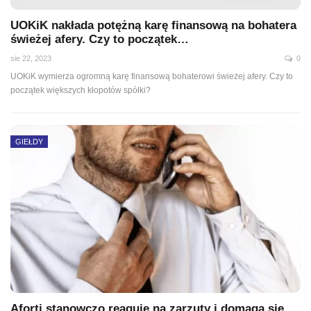
UOKiK nakłada potężną karę finansową na bohatera
świeżej afery. Czy to początek…
sie 22, 2023
0
UOKiK wymierza ogromną karę finansową bohaterowi świeżej afery. Czy to
początek większych kłopotów spółki?
GIEŁDY
Aforti stanowczo reaguje na zarzuty i domaga się