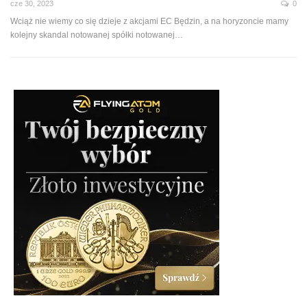
cze 30, 2023
0
Wciąż nie wiemy co się dzieje z akcjami EC Będzin, a na horyzoncie mamy
kolejny skandal notowanej spółki notowanej…