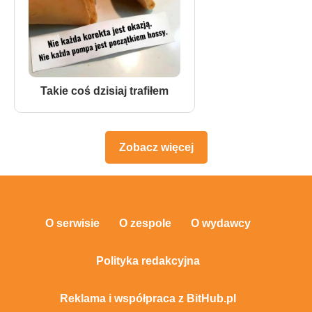
Takie coś dzisiaj trafiłem
Zobacz więcej
O serwisie
O zespole
O wydawcy
Polityka redakcyjna
Reklama i współpraca z BitHub.pl