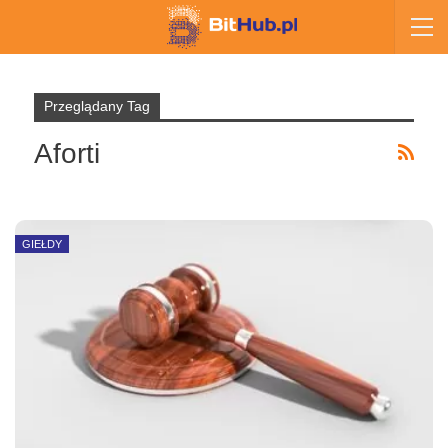
Przeglądany Tag
Aforti
GIEŁDY