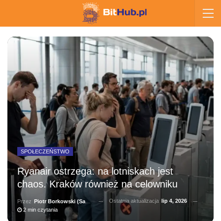
SPOŁECZEŃSTWO
Ryanair ostrzega: na lotniskach jest
chaos. Kraków również na celowniku
Ostatnia aktualizacja
lip 4, 2026
Przez
Piotr Borkowski (Salernitano)
2 min czytania