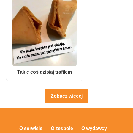
Takie coś dzisiaj trafiłem
Zobacz więcej
O serwisie
O zespole
O wydawcy