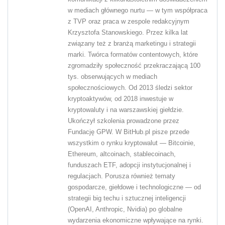
w mediach głównego nurtu — w tym współpraca
z TVP oraz praca w zespole redakcyjnym
Krzysztofa Stanowskiego. Przez kilka lat
związany też z branżą marketingu i strategii
marki. Twórca formatów contentowych, które
zgromadziły społeczność przekraczającą 100
tys. obserwujących w mediach
społecznościowych. Od 2013 śledzi sektor
kryptoaktywów, od 2018 inwestuje w
kryptowaluty i na warszawskiej giełdzie.
Ukończył szkolenia prowadzone przez
Fundację GPW. W BitHub.pl pisze przede
wszystkim o rynku kryptowalut — Bitcoinie,
Ethereum, altcoinach, stablecoinach,
funduszach ETF, adopcji instytucjonalnej i
regulacjach. Porusza również tematy
gospodarcze, giełdowe i technologiczne — od
strategii big techu i sztucznej inteligencji
(OpenAI, Anthropic, Nvidia) po globalne
wydarzenia ekonomiczne wpływające na rynki.