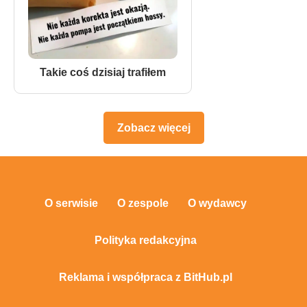
Takie coś dzisiaj trafiłem
Zobacz więcej
O serwisie
O zespole
O wydawcy
Polityka redakcyjna
Reklama i współpraca z BitHub.pl