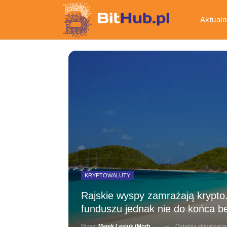
Aktualn
Gospod
KRYPTOWALUTY
Rajskie wyspy zamrażają krypto
funduszu jednak nie do końca b
Ostatnia aktualizacj
Przez
Marek Lesiuk (Morhainn)