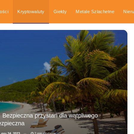
ości
Kryptowaluty
Giełdy
Metale Szlachetne
Nier
arka
Poradniki
. Bezpieczna przystań dla wątpliwego
ezpieczna
a
gru 24, 2023
2 min czytania