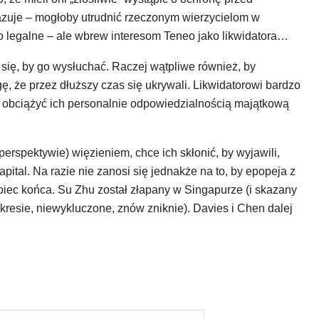
azuje – mogłoby utrudnić rzeczonym wierzycielom w
to legalne – ale wbrew interesom Teneo jako likwidatora…
się, by go wysłuchać. Raczej wątpliwe również, by
gę, że przez dłuższy czas się ukrywali. Likwidatorowi bardzo
m obciążyć ich personalnie odpowiedzialnością majątkową
perspektywie) więzieniem, chce ich skłonić, by wyjawili,
pital. Na razie nie zanosi się jednakże na to, by epopeja z
ec końca. Su Zhu został złapany w Singapurze (i skazany
okresie, niewykluczone, znów zniknie). Davies i Chen dalej