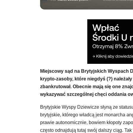
Miejscowy sąd na Brytyjskich Wyspach D
krypto-zasoby, które niegdyś (?) należał
zbankrutował. Obecnie mają się one znajd
wykazywać szczególnej chęci oddania o
Brytyjskie Wyspy Dziewicze słyną ze status
brytyjskie, którego władcą jest monarcha ang
prawie autonomicznie, bowiem kłopoty zapoc
często odnajdują tutaj swój dalszy ciąg. Tak