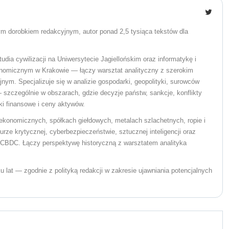
żym dorobkiem redakcyjnym, autor ponad 2,5 tysiąca tekstów dla
udia cywilizacji na Uniwersytecie Jagiellońskim oraz informatykę i
nomicznym w Krakowie — łączy warsztat analityczny z szerokim
nym. Specjalizuje się w analizie gospodarki, geopolityki, surowców
 szczególnie w obszarach, gdzie decyzje państw, sankcje, konflikty
nki finansowe i ceny aktywów.
ekonomicznych, spółkach giełdowych, metalach szlachetnych, ropie i
urze krytycznej, cyberbezpieczeństwie, sztucznej inteligencji oraz
i CBDC. Łączy perspektywę historyczną z warsztatem analityka
ku lat — zgodnie z polityką redakcji w zakresie ujawniania potencjalnych