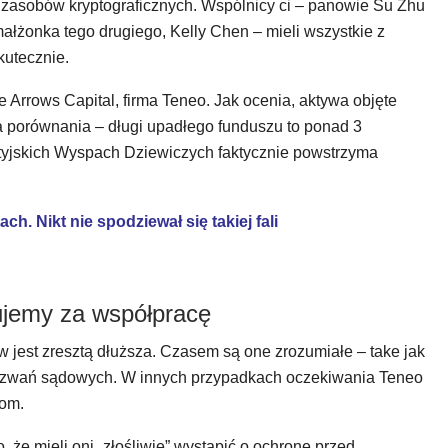
 zasobów kryptograficznych. Wspólnicy ci – panowie Su Zhu
ałżonka tego drugiego, Kelly Chen – mieli wszystkie z
kutecznie.
e Arrows Capital, firma Teneo. Jak ocenia, aktywa objęte
a porównania – długi upadłego funduszu to ponad 3
ytyjskich Wyspach Dziewiczych faktycznie powstrzyma
h. Nikt nie spodziewał się takiej fali
ujemy za współpracę
w jest zresztą dłuższa. Czasem są one zrozumiałe – take jak
wezwań sądowych. W innych przypadkach oczekiwania Teneo
lom.
, że mieli oni „złośliwie” wystąpić o ochronę przed