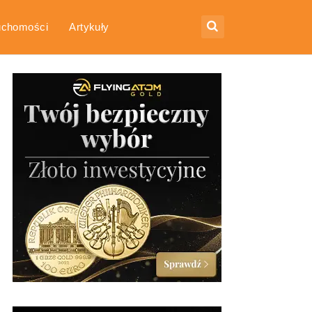
uchomości
Artykuły