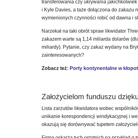
transferowania czy ukrywania jakichkolwiek
i Kyle Davies, a taże dołączona do zakazu m
wymienionych czynności robić od dawna i s
Narzekał na taki obrót spraw likwidator Thre
zakazem warte są 1,14 miliarda dolarów (dl
miliardy). Pytanie, czy zakaz wydany na Br
zainteresowanych?
Zobacz też:
Porty kontynentalne w kłopotac
Założycielom funduszu dzięk
Lista zarzutów likwidatora wobec wspólnikó
unikanie korespondencji windykacyjnej i 
okazują się dorównywać tupetem założycie
Firma oskarża tych ostatnich na przykład o to