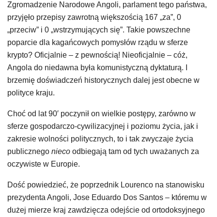
Zgromadzenie Narodowe Angoli, parlament tego państwa,
przyjęło przepisy zawrotną większością 167 „za”, 0
„przeciw” i 0 „wstrzymujących się”. Takie powszechne
poparcie dla kagańcowych pomysłów rządu w sferze
krypto? Oficjalnie – z pewnością! Nieoficjalnie – cóż,
Angola do niedawna była komunistyczną dyktaturą. I
brzemię doświadczeń historycznych dalej jest obecne w
polityce kraju.
Choć od lat 90′ poczynił on wielkie postępy, zarówno w
sferze gospodarczo-cywilizacyjnej i poziomu życia, jak i
zakresie wolności politycznych, to i tak zwyczaje życia
publicznego
nieco
odbiegają tam od tych uważanych za
oczywiste w Europie.
Dość powiedzieć, że poprzednik Lourenco na stanowisku
prezydenta Angoli, Jose Eduardo Dos Santos – któremu w
dużej mierze kraj zawdzięcza odejście od ortodoksyjnego