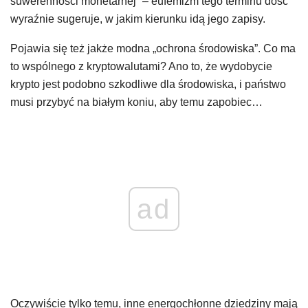
suwerenności monetarnej” – eufemizm tego terminu dość
wyraźnie sugeruje, w jakim kierunku idą jego zapisy.
Pojawia się też jakże modna „ochrona środowiska”. Co ma
to wspólnego z kryptowalutami? Ano to, że wydobycie
krypto jest podobno szkodliwe dla środowiska, i państwo
musi przybyć na białym koniu, aby temu zapobiec…
ad
Oczywiście tylko temu, inne energochłonne dziedziny mają