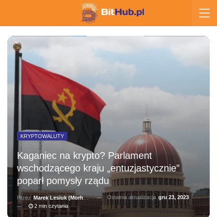
KRYPTOWALUTY
Kaganiec na krypto? Parlament
wschodzącego kraju „entuzjastycznie”
poparł pomysły rządu
Ostatnia aktualizacja
gru 23, 2023
Przez
Marek Lesiuk (Morhainn)
2 min czytania