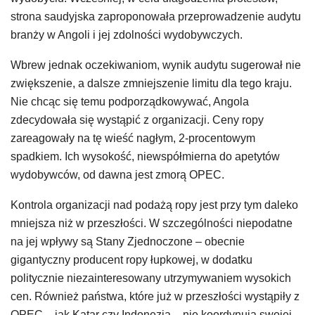
strona saudyjska zaproponowała przeprowadzenie audytu
branży w Angoli i jej zdolności wydobywczych.
Wbrew jednak oczekiwaniom, wynik audytu sugerował nie
zwiększenie, a dalsze zmniejszenie limitu dla tego kraju.
Nie chcąc się temu podporządkowywać, Angola
zdecydowała się wystąpić z organizacji. Ceny ropy
zareagowały na tę wieść nagłym, 2-procentowym
spadkiem. Ich wysokość, niewspółmierna do apetytów
wydobywców, od dawna jest zmorą OPEC.
Kontrola organizacji nad podażą ropy jest przy tym daleko
mniejsza niż w przeszłości. W szczególności niepodatne
na jej wpływy są Stany Zjednoczone – obecnie
gigantyczny producent ropy łupkowej, w dodatku
politycznie niezainteresowany utrzymywaniem wysokich
cen. Również państwa, które już w przeszłości wystąpiły z
OPEC – jak Katar czy Indonezja – nie koordynują swojej