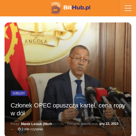
GIEŁDY
Członek OPEC opuszcza kartel, cena ropy
w dół
Ostatnia aktualizacja
gru 22, 2023
Przez
Marek Lesiuk (Morhainn)
2 min czytania