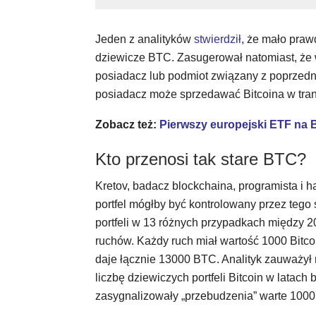
Jeden z analityków
stwierdził
, że mało praw
dziewicze BTC. Zasugerował natomiast, że
posiadacz lub podmiot związany z poprzedn
posiadacz może sprzedawać Bitcoina w tran
Zobacz też:
Pierwszy europejski ETF na B
Kto przenosi tak stare BTC?
Kretov, badacz blockchaina, programista i 
portfel mógłby być kontrolowany przez tego 
portfeli w 13 różnych przypadkach między 
ruchów. Każdy ruch miał wartość 1000 Bitco
daje łącznie 13000 BTC. Analityk zauważył 
liczbę dziewiczych portfeli Bitcoin w latach 
zasygnalizowały „przebudzenia” warte 1000 