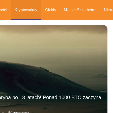
ości
Kryptowaluty
Giełdy
Metale Szlachetne
Nier
arka
Poradniki
oryba po 13 latach! Ponad 1000 BTC zaczyna
2 min czytania