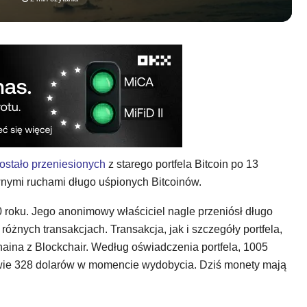
ostało przeniesionych
z starego portfela Bitcoin po 13
awnymi ruchami długo uśpionych Bitcoinów.
0 roku. Jego anonimowy właściciel nagle przeniósł długo
żnych transakcjach. Transakcja, jak i szczegóły portfela,
aina z Blockchair. Według oświadczenia portfela, 1005
dwie 328 dolarów w momencie wydobycia. Dziś monety mają