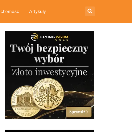
uchomości
Artykuły