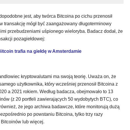
dopodobne jest, aby twórca Bitcoina po cichu przenosił
 w transakcję mógł być zaangażowany długoterminowy
imi przebudzeniami uśpionego wieloryba. Badacz dodał, że
sakcji pozagiełdowej:
itcoin trafia na giełdę w Amsterdamie
handlowiec kryptowalutami ma swoją teorię. Uważa on, że
samego użytkownika, który wcześniej przenosił Bitcoina z
2020 a 2021 rokiem. Według badacza, obejmowało to 13
inów (z 20 portfeli zawierających 50 wydobytych BTC), co
również, że jego archiwa badawcze, które monitorują dużą
bezpośrednio po powstaniu Bitcoina, tylko trzy razy
Bitcoinów lub więcej.