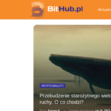
Aktualn
Gospod
KRYPTOWALUTY
Przebudzenie starożytnego wiel
ruchy. O co chodzi?
Ostatnia aktualizacja
sie 16, 2023
Przez
Kacper K