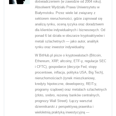
doświadczeniem (w zawodzie od 2004 roku).
Absolwent Wydziału Prawa Uniwersytetu w
Białymstoku. Przez wiele lat związany z
sektorem nieruchomości, gdzie zajmował się
analizą rynku, oceną ryzyka oraz doradztwem
dla klientów indywidualnych i biznesowych. Od
ponad 6 lat działa w obszarze kryptoaktywów i
metali szlachetnych — jako autor, analityk
rynku oraz inwestor indywidualny.
W BitHub.pl pisze o kryptowalutach (Bitcoin,
Ethereum, XRP, altcoiny, ETF-y, regulacje SEC
i CFTC), gospodarce (decyzje Fed, stopy
procentowe, inflacja, polityka USA, Big Tech),
nieruchomościach (rynek mieszkaniowy,
kredyty hipoteczne, deweloperzy, REIT-y,
programy rządowe) oraz metalach szlachetnych
(złoto, srebro, rezerwy banków centralnych,
prognozy Wall Street). Łączy warsztat
dziennikarski z perspektywą prawnika i
wieloletnią praktyką inwestycyjną —