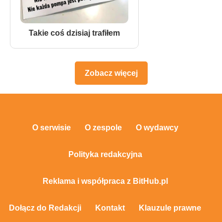
Takie coś dzisiaj trafiłem
Zobacz więcej
O serwisie
O zespole
O wydawcy
Polityka redakcyjna
Reklama i współpraca z BitHub.pl
Dołącz do Redakcji
Kontakt
Klauzule prawne