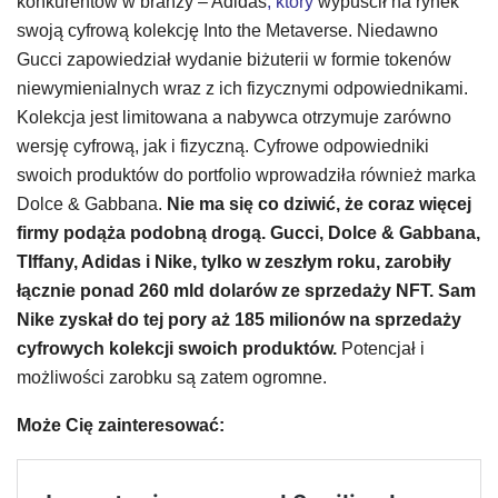
konkurentów w branży – Adidas
, który
wypuścił na rynek
swoją cyfrową kolekcję Into the Metaverse. Niedawno
Gucci zapowiedział wydanie biżuterii w formie tokenów
niewymienialnych wraz z ich fizycznymi odpowiednikami.
Kolekcja jest limitowana a nabywca otrzymuje zarówno
wersję cyfrową, jak i fizyczną. Cyfrowe odpowiedniki
swoich produktów do portfolio wprowadziła również marka
Dolce & Gabbana.
Nie ma się co dziwić, że coraz więcej
firmy podąża podobną drogą. Gucci, Dolce & Gabbana,
TIffany, Adidas i Nike, tylko w zeszłym roku, zarobiły
łącznie ponad 260 mld dolarów ze sprzedaży NFT. Sam
Nike zyskał do tej pory aż 185 milionów na sprzedaży
cyfrowych kolekcji swoich produktów.
Potencjał i
możliwości zarobku są zatem ogromne.
Może Cię zainteresować: