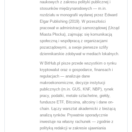
naukowych z zakresu polityki publicznej i
stosunków międzynarodowych — m.in.
rozdziału w monografii wydanej przez Edward
Elgar Publishing (2019). W przeszłości
pracował w administracji samorządowej (Urząd
Miasta Płocka), zajmując się komunikacją
społeczną i współpracą z organizacjami
pozarządowymi, a swoje pierwsze szlify
dziennikarskie zdobywał w mediach lokalnych.
W BitHub.pl pisze przede wszystkim o rynku
kryptowalut oraz o gospodarce, finansach i
regulacjach — analizuje dane
makroekonomiczne, decyzje instytucji
publicznych (m.in. GUS, KNF, NBP), rynek
pracy, podatki, metale szlachetne, giełdy,
fundusze ETF, Bitcoina, altcoiny i dane on-
chain. Łączy warsztat akademicki z bieżącą
analizą rynków. Prywatnie sporadycznie
inwestuje na własny rachunek — zgodnie z
polityką redakcji w zakresie ujawniania